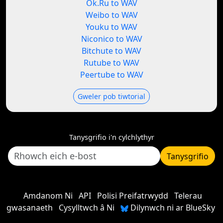
Ok.Ru to WAV
Weibo to WAV
Youku to WAV
Niconico to WAV
Bitchute to WAV
Rutube to WAV
Peertube to WAV
Gweler pob tiwtorial
Tanysgrifio i'n cylchlythyr
Tanysgrifio
Amdanom Ni
API
Polisi Preifatrwydd
Telerau
gwasanaeth
Cysylltwch â Ni
Dilynwch ni ar BlueSky