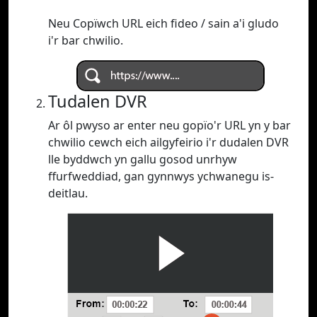
Neu Copïwch URL eich fideo / sain a'i gludo
i'r bar chwilio.
Tudalen DVR
Ar ôl pwyso ar enter neu gopïo'r URL yn y bar
chwilio cewch eich ailgyfeirio i'r dudalen DVR
lle byddwch yn gallu gosod unrhyw
ffurfweddiad, gan gynnwys ychwanegu is-
deitlau.