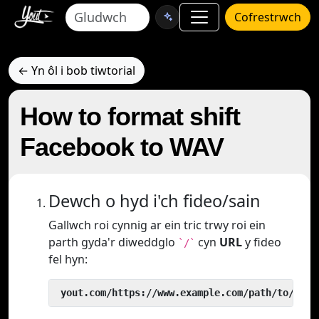
Cofrestrwch
← Yn ôl i bob tiwtorial
How to format shift
Facebook to WAV
Dewch o hyd i'ch fideo/sain
Gallwch roi cynnig ar ein tric trwy roi ein
parth gyda'r diweddglo
cyn
URL
y fideo
`/`
fel hyn:
 yout.com/https://www.example.com/path/to/vide