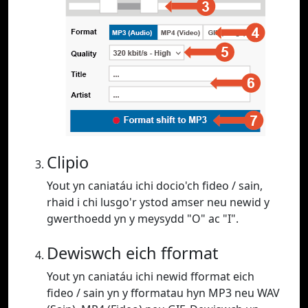
Clipio
Yout yn caniatáu ichi docio'ch fideo / sain,
rhaid i chi lusgo'r ystod amser neu newid y
gwerthoedd yn y meysydd "O" ac "I".
Dewiswch eich fformat
Yout yn caniatáu ichi newid fformat eich
fideo / sain yn y fformatau hyn MP3 neu WAV