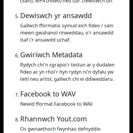
(Sain), MP4 (Fideo) neu GIF. Dewiswch un.
Dewiswch yr ansawdd
Gallwch fformatio symud eich fideo / sain
mewn gwahanol rinweddau, o'r ansawdd
isaf i'r ansawdd uchaf.
Gwiriwch Metadata
Rydych chi'n sgrapio'r testun ar y dudalen
fideo ac yn rhoi'r hyn rydyn ni'n dyfalu yw
teitl neu artist, gallwch chi ei ddiweddaru.
Facebook to WAV
Newid fformat Facebook to WAV.
Rhannwch Yout.com
Os gwnaethoch fwynhau defnyddio