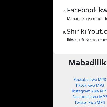
Facebook k
Mabadiliko ya muund
Shiriki Yout
Ikiwa ulifurahia kutum
Mabadilik
Youtube kwa MP3
Tiktok kwa MP3
Instagram kwa MP
Facebook kwa MP
Twitter kwa MP3