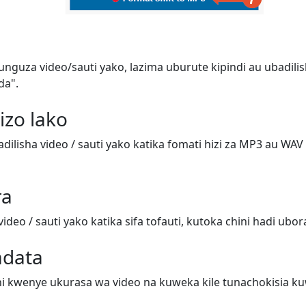
guza video/sauti yako, lazima uburute kipindi au ubadili
da".
zo lako
lisha video / sauti yako katika fomati hizi za MP3 au WAV 
ra
deo / sauti yako katika sifa tofauti, kutoka chini hadi ubora
adata
kwenye ukurasa wa video na kuweka kile tunachokisia kuwa