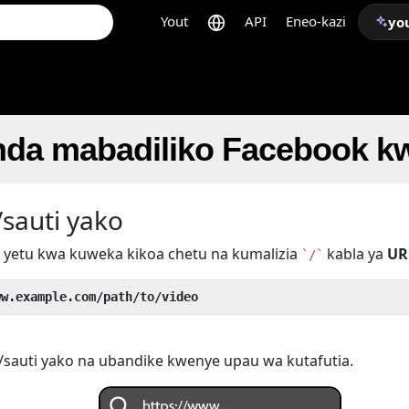
Yout
API
Eneo-kazi
yo
unda mabadiliko Facebook 
/sauti yako
a yetu kwa kuweka kikoa chetu na kumalizia
kabla ya
UR
`/`
ww.example.com/path/to/video
o/sauti yako na ubandike kwenye upau wa kutafutia.