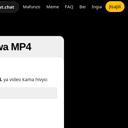
Jisajili
Mafunzo
Meme
FAQ
Bei
Ingia
ut.chat
kwa MP4
L
ya video kama hivyo: