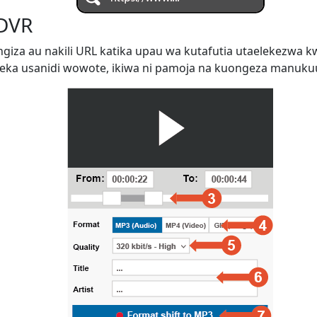
 DVR
ngiza au nakili URL katika upau wa kutafutia utaelekezwa
ka usanidi wowote, ikiwa ni pamoja na kuongeza manukuu