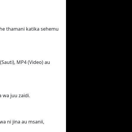
she thamani katika sehemu
(Sauti), MP4 (Video) au
 wa juu zaidi.
 ni jina au msanii,