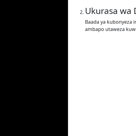
Ukurasa wa
Baada ya kubonyeza i
ambapo utaweza kuwe