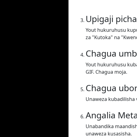
Upigaji picha
Yout hukuruhusu kupun
za "Kutoka" na "Kwen
Chagua umbi
Yout hukuruhusu kubadi
GIF. Chagua moja.
Chagua ubo
Unaweza kubadilisha vi
Angalia Met
Unabandika maandishi 
unaweza kusasisha.