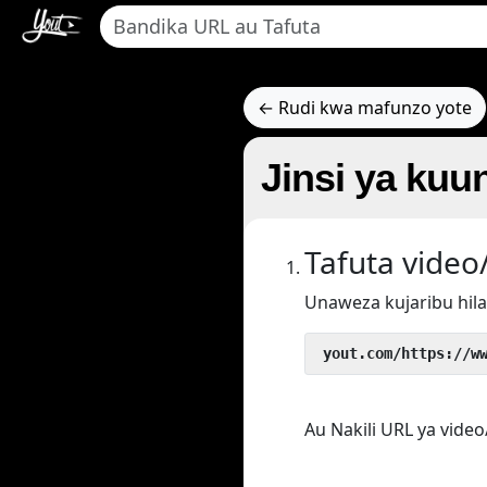
← Rudi kwa mafunzo yote
Jinsi ya ku
Tafuta video
Unaweza kujaribu hil
 yout.com/https://w
Au Nakili URL ya vide