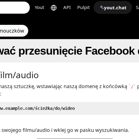
Yout
API
Pulpit
S
yout.chat
amouczków
wać przesunięcie Facebook
film/audio
aszą sztuczkę, wstawiając naszą domenę z końcówką
`/`
:
ww.example.com/ścieżka/do/wideo
 swojego filmu/audio i wklej go w pasku wyszukiwania.