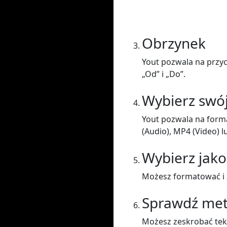
Obrzynek
Yout pozwala na przyc
„Od” i „Do”.
Wybierz swó
Yout pozwala na form
(Audio), MP4 (Video) l
Wybierz jako
Możesz formatować i z
Sprawdź me
Możesz zeskrobać teks