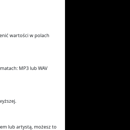
enić wartości w polach
rmatach: MP3 lub WAV
wyższej.
łem lub artystą, możesz to