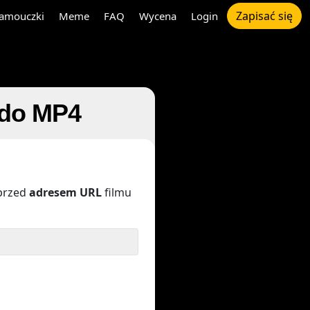
Zapisać się
amouczki
Meme
FAQ
Wycena
Login
 do MP4
przed
adresem URL
filmu