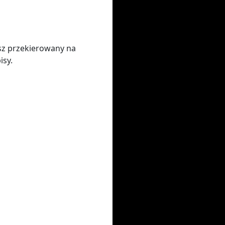
sz przekierowany na
isy.