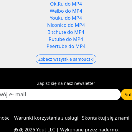
Ok.Ru do MP4
Weibo do MP4
Youku do MP4
Niconico do MP4
Bitchute do MP4
Rutube do MP4
Peertube do MP4
Zobacz wszystkie samouczki
Zapisz się na nasz newsletter
Su
ności
Warunki korzystania z usługi
Skontaktuj się z nami
2026 Yout LLC
| Wykonane przez
nadermx