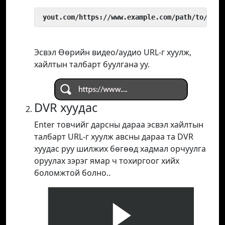
 yout.com/https://www.example.com/path/to/vide
Эсвэл Өөрийн видео/аудио URL-г хуулж,
хайлтын талбарт буулгана уу.
DVR хуудас
Enter товчийг дарсны дараа эсвэл хайлтын
талбарт URL-г хуулж авсны дараа та DVR
хуудас руу шилжих бөгөөд хадмал орчуулга
оруулах зэрэг ямар ч тохиргоог хийх
боломжтой болно..