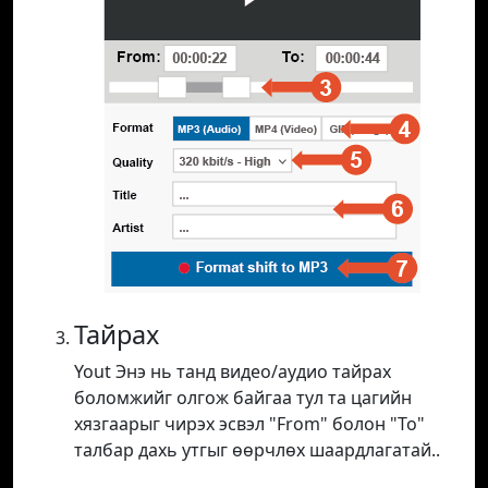
Тайрах
Yout Энэ нь танд видео/аудио тайрах
боломжийг олгож байгаа тул та цагийн
хязгаарыг чирэх эсвэл "From" болон "To"
талбар дахь утгыг өөрчлөх шаардлагатай..