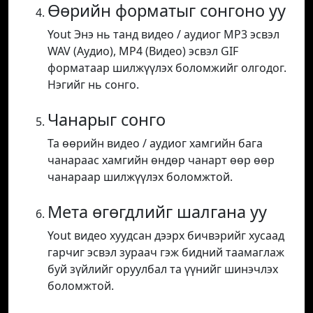
Өөрийн форматыг сонгоно уу
Yout Энэ нь танд видео / аудиог MP3 эсвэл
WAV (Аудио), MP4 (Видео) эсвэл GIF
форматаар шилжүүлэх боломжийг олгодог.
Нэгийг нь сонго.
Чанарыг сонго
Та өөрийн видео / аудиог хамгийн бага
чанараас хамгийн өндөр чанарт өөр өөр
чанараар шилжүүлэх боломжтой.
Мета өгөгдлийг шалгана уу
Yout видео хуудсан дээрх бичвэрийг хусаад
гарчиг эсвэл зураач гэж бидний таамаглаж
буй зүйлийг оруулбал та үүнийг шинэчлэх
боломжтой.