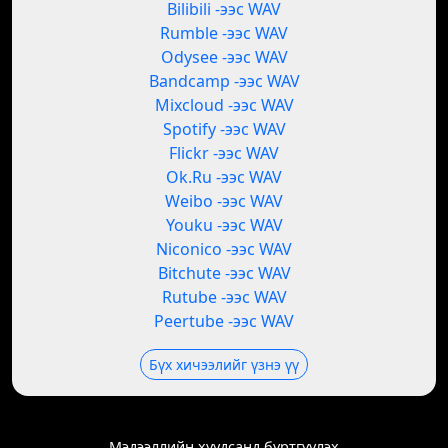
Bilibili -ээс WAV
Rumble -ээс WAV
Odysee -ээс WAV
Bandcamp -ээс WAV
Mixcloud -ээс WAV
Spotify -ээс WAV
Flickr -ээс WAV
Ok.Ru -ээс WAV
Weibo -ээс WAV
Youku -ээс WAV
Niconico -ээс WAV
Bitchute -ээс WAV
Rutube -ээс WAV
Peertube -ээс WAV
Бүх хичээлийг үзнэ үү
Мэдээллийн хуудсанд бүртгүүлэх