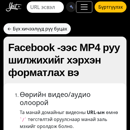
Бүртгүүлэх
← Бүх хичээлүүд рүү буцах
Facebook -ээс MP4 руу
шилжихийг хэрхэн
форматлах вэ
Өөрийн видео/аудио
олоорой
Та манай домайныг видеоны
URL-ын
өмнө
төгсгөлтэй оруулснаар манай заль
`/`
мэхийг оролдож болно.