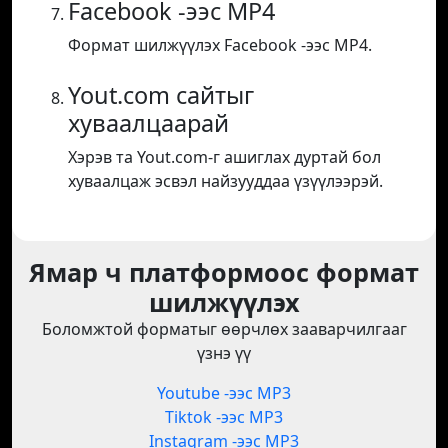
Facebook -ээс MP4
Формат шилжүүлэх Facebook -ээс MP4.
Yout.com сайтыг
хуваалцаарай
Хэрэв та Yout.com-г ашиглах дуртай бол
хуваалцаж эсвэл найзууддаа үзүүлээрэй.
Ямар ч платформоос формат
шилжүүлэх
Боломжтой форматыг өөрчлөх зааварчилгааг
үзнэ үү
Youtube -ээс MP3
Tiktok -ээс MP3
Instagram -ээс MP3