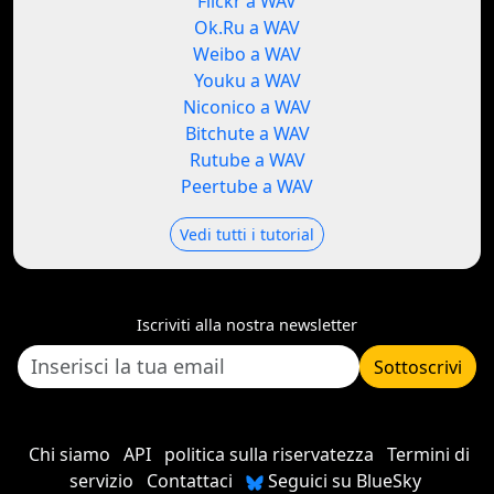
Flickr a WAV
Ok.Ru a WAV
Weibo a WAV
Youku a WAV
Niconico a WAV
Bitchute a WAV
Rutube a WAV
Peertube a WAV
Vedi tutti i tutorial
Iscriviti alla nostra newsletter
Sottoscrivi
Chi siamo
API
politica sulla riservatezza
Termini di
servizio
Contattaci
Seguici su BlueSky