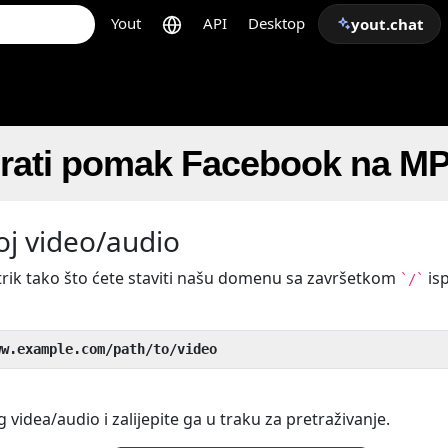
Yout
API
Desktop
yout.chat
irati pomak Facebook na M
oj video/audio
trik tako što ćete staviti našu domenu sa završetkom
is
`/`
ww.example.com/path/to/video
 videa/audio i zalijepite ga u traku za pretraživanje.