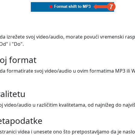
 izrežete svoj video/audio, morate povući vremenski raspon
Od" i "Do".
oj format
 formatirate svoj video/audio u ovim formatima MP3 ili WAV
alitetu
j video/audio u različitim kvalitetama, od najnižeg do najviš
metapodatke
 stranici videa i unesete ono što pretpostavljamo da je naslo