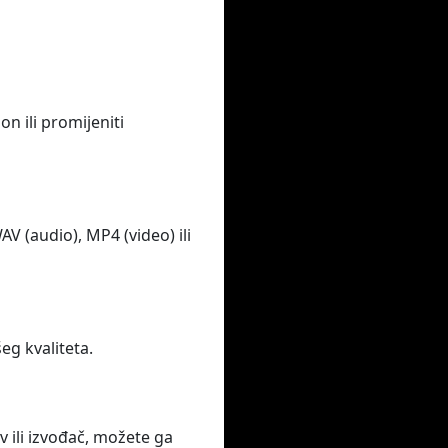
 ili promijeniti
 (audio), MP4 (video) ili
eg kvaliteta.
v ili izvođač, možete ga