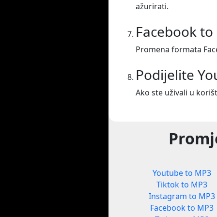
ažurirati.
Facebook to
Promena formata Fac
Podijelite Y
Ako ste uživali u koriš
Promje
Youtube to MP3
Tiktok to MP3
Instagram to MP3
Facebook to MP3