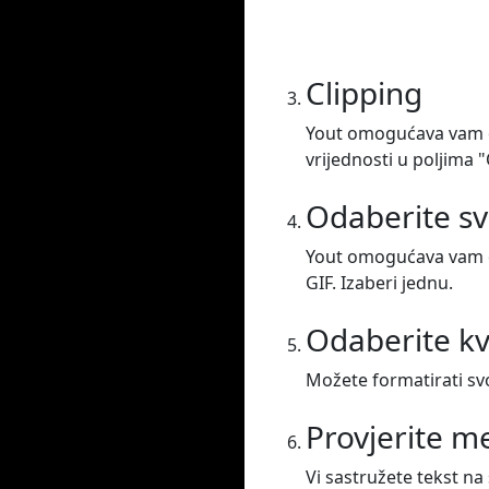
Clipping
Yout omogućava vam da
vrijednosti u poljima "
Odaberite sv
Yout omogućava vam da
GIF. Izaberi jednu.
Odaberite kv
Možete formatirati svo
Provjerite 
Vi sastružete tekst na