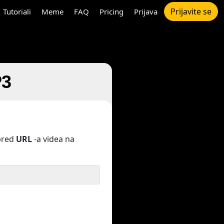
Prijavite se
Tutoriali
Meme
FAQ
Pricing
Prijava
P3
pred
URL
-a videa na