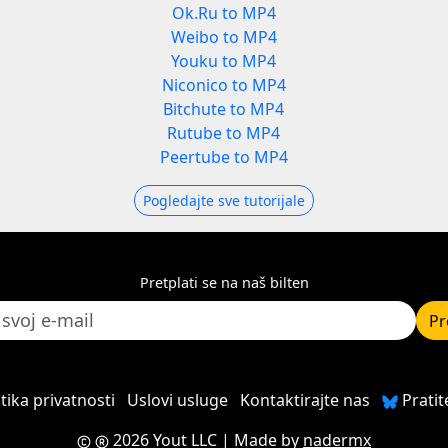
Ok.Ru to MP4
Weibo to MP4
Youku to MP4
Niconico to MP4
Bitchute to MP4
Rutube to MP4
Peertube to MP4
Pogledajte sve tutorijale
Pretplati se na naš bilten
Pr
itika privatnosti
Uslovi usluge
Kontaktirajte nas
Pratit
2026 Yout LLC
| Made by
nadermx