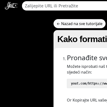
← Nazad na sve tutorijale
Kako format
Pronađite sv
Možete isprobati naš 
sljedeći način:
 yout.com/https://w
Or Kopirajte URL vašeg