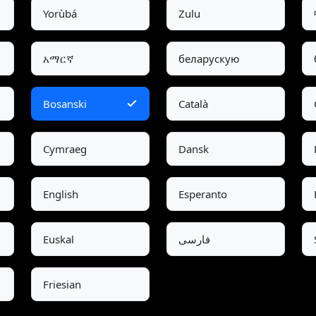
Yorùbá
Zulu
አማርኛ
беларускую
Bosanski
Català
Cymraeg
Dansk
English
Esperanto
Euskal
فارسی
Friesian