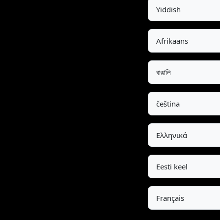
Yiddish
Afrikaans
বাঙালি
čeština
Ελληνικά
Eesti keel
Français