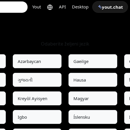
Yout
API
Desktop
yout.chat
Odaberite jezik
Odaberite željeni jezik
Azərbaycan
Gaeilge
ગુજરાતી
Hausa
Kreyòl Ayisyen
Magyar
Igbo
Íslensku