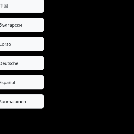
中国
български
Corso
Deutsche
Español
Suomalainen