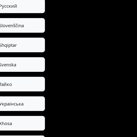
Pусский
Slovenščina
Shqiptar
Svenska
Тайко
Українська
Xhosa