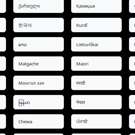
ქართული
Қазақша
한국어
Kurdî
ລາວ
Lietuviškai
Malgache
Maori
Монгол хэл
मराठी
မြန်မာ
नेपाल
Chewa
ਪੰਜਾਬੀ