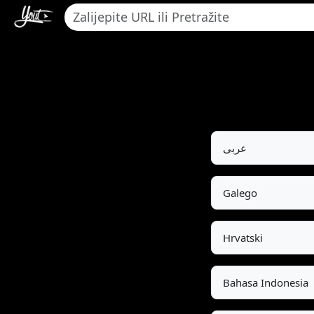
عربى
Galego
Hrvatski
Bahasa Indonesia