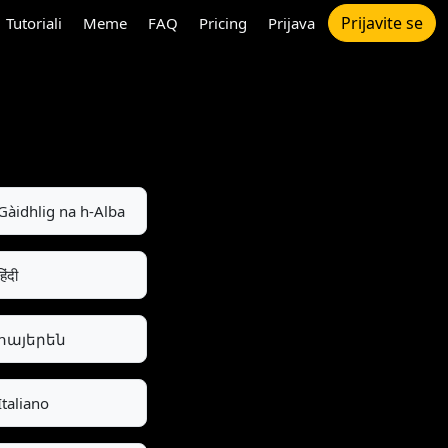
Prijavite se
Tutoriali
Meme
FAQ
Pricing
Prijava
Gàidhlig na h-Alba
हिंदी
հայերեն
Italiano