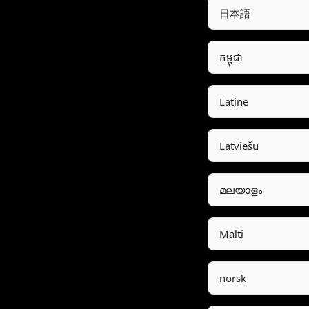
日本語
កម្ពុជា
Latine
Latviešu
മലയാളം
Malti
norsk