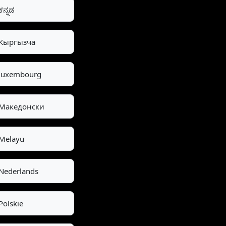
ಕನ್ನಡ
Кыргызча
luxembourg
Македонски
Melayu
Nederlands
Polskie