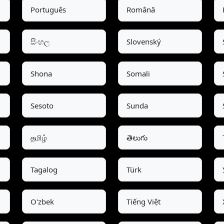
Português
Română
සිංහල
Slovenský
Shona
Somali
Sesoto
Sunda
தமிழ்
తెలుగు
Tagalog
Türk
O'zbek
Tiếng Việt