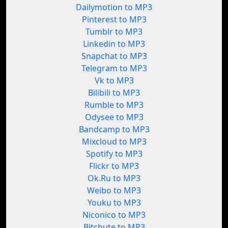
Dailymotion to MP3
Pinterest to MP3
Tumblr to MP3
Linkedin to MP3
Snapchat to MP3
Telegram to MP3
Vk to MP3
Bilibili to MP3
Rumble to MP3
Odysee to MP3
Bandcamp to MP3
Mixcloud to MP3
Spotify to MP3
Flickr to MP3
Ok.Ru to MP3
Weibo to MP3
Youku to MP3
Niconico to MP3
Bitchute to MP3