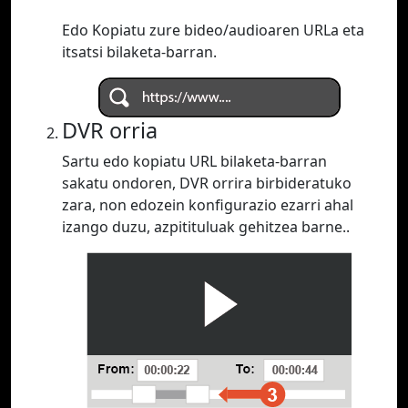
Edo Kopiatu zure bideo/audioaren URLa eta
itsatsi bilaketa-barran.
DVR orria
Sartu edo kopiatu URL bilaketa-barran
sakatu ondoren, DVR orrira birbideratuko
zara, non edozein konfigurazio ezarri ahal
izango duzu, azpitituluak gehitzea barne..