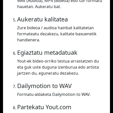
WAV (Audioa), MP4 (Bideoa) edo GIF formatu
hauetan. Aukeratu bat.
Aukeratu kalitatea
Zure bideoa / audioa hainbat kalitatetan
formateatu dezakezu, kalitate baxuenetik
handienera.
Egiaztatu metadatuak
Yout-ek bideo-orriko testua arrastatzen du
eta guk uste duguna izenburua edo artista
jartzen du, eguneratu dezakezu.
Dailymotion to WAV
Formatu-aldaketa Dailymotion to WAV.
Partekatu Yout.com