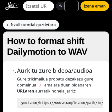
Izena eman
← Itzuli tutorial guztietara
How to format shift
Dailymotion to WAV
Aurkitu zure bideoa/audioa
Gure trikimailua probatu dezakezu gure
domeinua
amaiera duen bideoaren
`/`
URLaren
aurretik honela jarriz:
 yout.com/https://www.example.com/path/to/vide