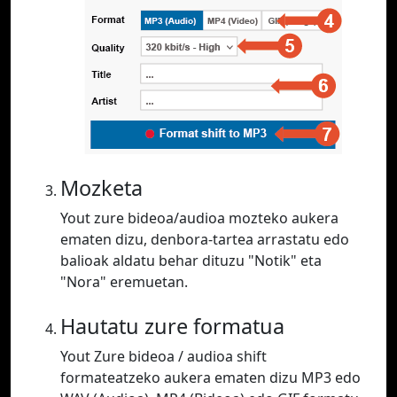
Mozketa
Yout zure bideoa/audioa mozteko aukera
ematen dizu, denbora-tartea arrastatu edo
balioak aldatu behar dituzu "Notik" eta
"Nora" eremuetan.
Hautatu zure formatua
Yout Zure bideoa / audioa shift
formateatzeko aukera ematen dizu MP3 edo