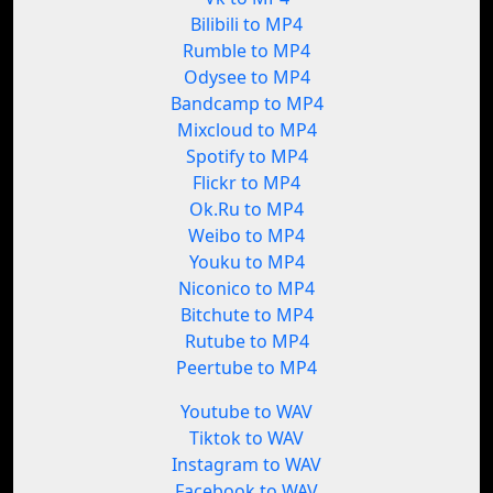
Bilibili to MP4
Rumble to MP4
Odysee to MP4
Bandcamp to MP4
Mixcloud to MP4
Spotify to MP4
Flickr to MP4
Ok.Ru to MP4
Weibo to MP4
Youku to MP4
Niconico to MP4
Bitchute to MP4
Rutube to MP4
Peertube to MP4
Youtube to WAV
Tiktok to WAV
Instagram to WAV
Facebook to WAV