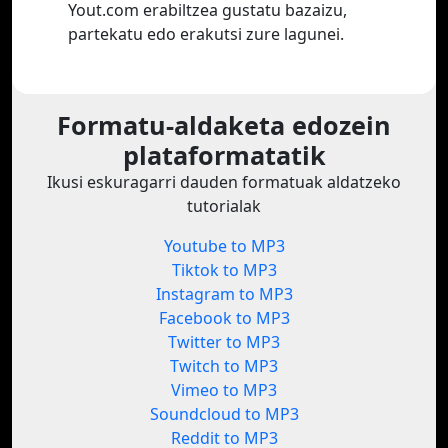
Yout.com erabiltzea gustatu bazaizu,
partekatu edo erakutsi zure lagunei.
Formatu-aldaketa edozein
plataformatatik
Ikusi eskuragarri dauden formatuak aldatzeko
tutorialak
Youtube to MP3
Tiktok to MP3
Instagram to MP3
Facebook to MP3
Twitter to MP3
Twitch to MP3
Vimeo to MP3
Soundcloud to MP3
Reddit to MP3