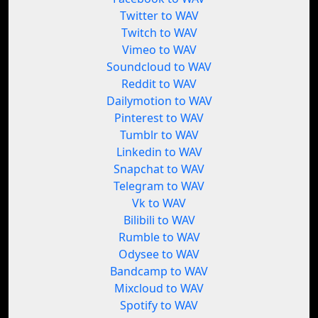
Twitter to WAV
Twitch to WAV
Vimeo to WAV
Soundcloud to WAV
Reddit to WAV
Dailymotion to WAV
Pinterest to WAV
Tumblr to WAV
Linkedin to WAV
Snapchat to WAV
Telegram to WAV
Vk to WAV
Bilibili to WAV
Rumble to WAV
Odysee to WAV
Bandcamp to WAV
Mixcloud to WAV
Spotify to WAV