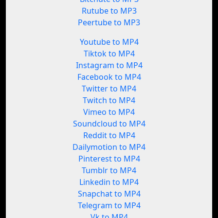
Rutube to MP3
Peertube to MP3
Youtube to MP4
Tiktok to MP4
Instagram to MP4
Facebook to MP4
Twitter to MP4
Twitch to MP4
Vimeo to MP4
Soundcloud to MP4
Reddit to MP4
Dailymotion to MP4
Pinterest to MP4
Tumblr to MP4
Linkedin to MP4
Snapchat to MP4
Telegram to MP4
Vk to MP4