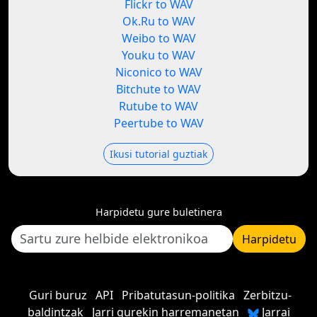
Flickr to WAV
Ok.Ru to WAV
Weibo to WAV
Youku to WAV
Niconico to WAV
Bitchute to WAV
Rutube to WAV
Peertube to WAV
Ikusi tutorial guztiak
Harpidetu gure buletinera
Harpidetu
Guri buruz
API
Pribatutasun-politika
Zerbitzu-
baldintzak
Jarri gurekin harremanetan
Jarrai