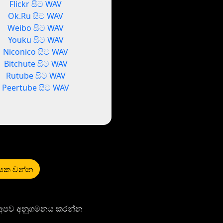
Flickr සිට WAV
Ok.Ru සිට WAV
Weibo සිට WAV
Youku සිට WAV
Niconico සිට WAV
Bitchute සිට WAV
Rutube සිට WAV
Peertube සිට WAV
ායක වන්න
ි අපව අනුගමනය කරන්න