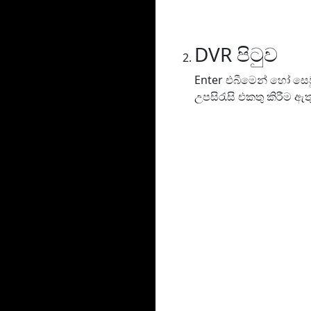
DVR පිටුව
Enter එබීමෙන් හෝ සෙව
උපසිරැසි එකතු කිරීම ඇ