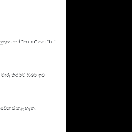
 යුතුය හෝ "From" සහ "to"
‍ය මාරු කිරීමට ඔබට ඉඩ
වා වෙනස් කළ හැක.