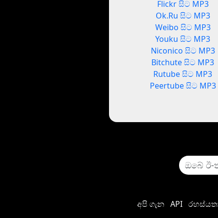
Flickr සිට MP3
Ok.Ru සිට MP3
Weibo සිට MP3
Youku සිට MP3
Niconico සිට MP3
Bitchute සිට MP3
Rutube සිට MP3
Peertube සිට MP3
අපි ගැන
API
රහස්යතා