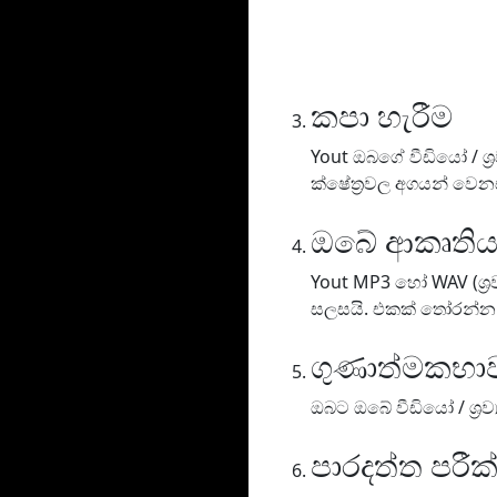
කපා හැරීම
Yout ඔබගේ වීඩියෝ / ශ්
ක්ෂේත්‍රවල අගයන් වෙනස
ඔබේ ආකෘති
Yout MP3 හෝ WAV (ශ්‍රව
සලසයි. එකක් තෝරන්න
ගුණාත්මකභ
ඔබට ඔබේ වීඩියෝ / ශ්‍ර
පාරදත්ත පරී