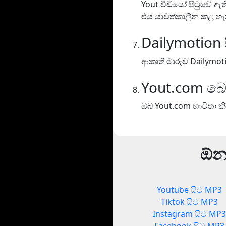
Yout වීඩියෝ පිටුවේ ඇ
එය යාවත්කාලීන කළ හැ
Dailymotion
ආකෘති මාරුව Dailymot
Yout.com බ
ඔබ Yout.com භාවිතා ක
ඕනෑ
Youtube සිට MP3
Tiktok සිට MP3
Instagram සිට MP