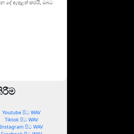
රන දේ ඇතුළත් කරයි, ඔබට
ිරීම
Youtube සිට WAV
Tiktok සිට WAV
Instagram සිට WAV