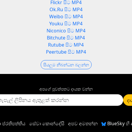
Flickr සිට MP4
Ok.Ru සිට MP4
Weibo සිට MP4
Youku සිට MP4
Niconico සිට MP4
Bitchute සිට MP4
Rutube සිට MP4
Peertube සිට MP4
සියලුම නිබන්ධන බලන්න
අපගේ පුවත්පතට දායක වන්න
ද
 ප්රතිපත්තිය
සේවා කොන්දේසි
අපව අමතන්න
BlueSky හ