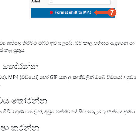
‍රව්‍ය කප්පාදු කිරීමට ඔබට ඉඩ සලසයි, ඔබ කාල පරාසය ඇදගෙන යා
් කළ යුතුය.
ය තෝරන්න
්‍ය), MP4 (වීඩියෝ) හෝ GIF යන ආකෘතිවලින් ඔබේ වීඩියෝ / ශ්‍රව්
.
ාවය තෝරන්න
ව්‍ය විවිධ ගුණාංගවලින්, අඩුම තත්ත්වයේ සිට ඉහළම ගුණත්වය දක්
ක්ෂා කරන්න