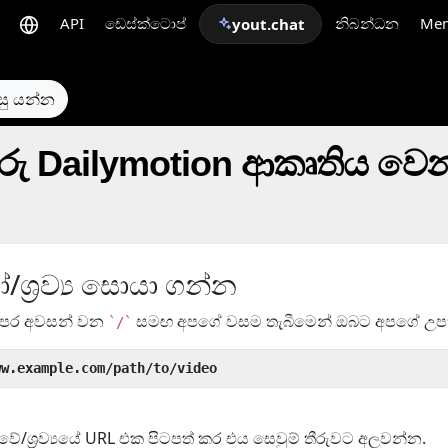
API
ඩෙස්ක්ටොප්
නිබන්ධන
Me
yout.chat
සු යන්න
රු Dailymotion ආකෘතිය ව
ශ්‍රව්‍ය සොයා ගන්න
ෙර අවසන් වන
සමඟ අපගේ වසම තැබීමෙන් ඔබට අපගේ උපක්
`/`
ww.example.com/path/to/video
ේ/ශ්‍රව්‍යයේ URL එක පිටපත් කර එය සෙවුම් තීරුවට අලවන්න.