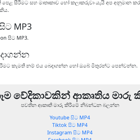
ති පෙළ සීරීමට සහ මාතෘකාව හෝ කලාකරුවා යැයි අප අනුමාන ක
කිය.
 සිට MP3
ion සිට MP3.
ෙදාගන්න
ිරීමට කැමති නම් එය බෙදාගන්න හෝ ඔබේ මිතුරන්ට පෙන්වන්න.
ම වේදිකාවකින් ආකෘතිය මාරු ක
පවතින ආකෘති මාරු කිරීමේ නිබන්ධන බලන්න
Youtube සිට MP4
Tiktok සිට MP4
3
Instagram සිට MP4