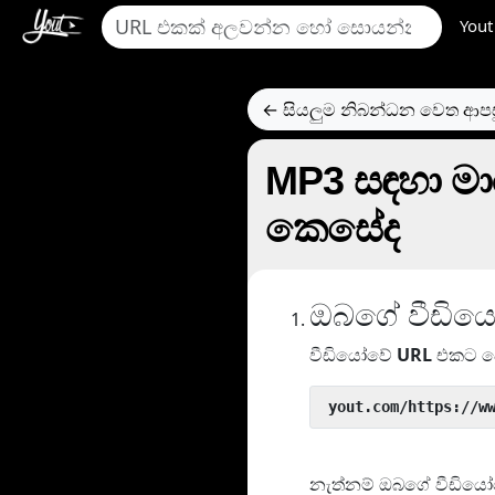
Yout
← සියලුම නිබන්ධන වෙත ආප
MP3 සඳහා මා
කෙසේද
ඔබගේ වීඩියෝ/
වීඩියෝවේ
URL
එකට ප
 yout.com/https://w
නැත්නම් ඔබගේ වීඩියෝව