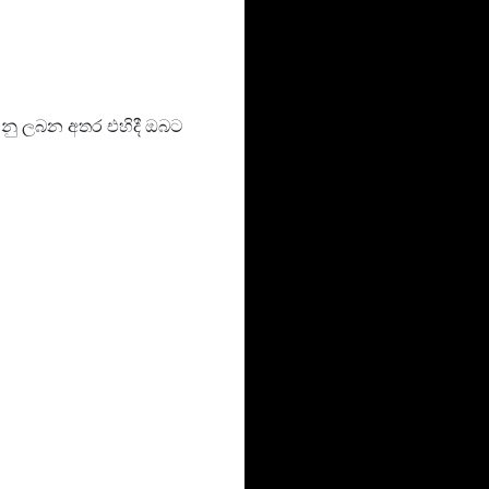
වනු ලබන අතර එහිදී ඔබට