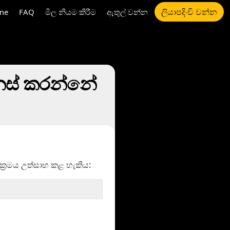
ලියාපදිංචි වන්න
me
FAQ
මිල නියම කිරීම
ඇතුල් වන්න
ෙනස් කරන්නේ
‍රමය උත්සාහ කළ හැකිය: