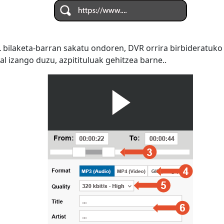
 bilaketa-barran sakatu ondoren, DVR orrira birbideratuko
al izango duzu, azpitituluak gehitzea barne..