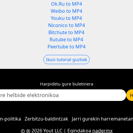
Ok.Ru to MP4
Weibo to MP4
Youku to MP4
Niconico to MP4
Bitchute to MP4
Rutube to MP4
Peertube to MP4
Ikusi tutorial guztiak
Harpidetu gure buletinera
H
n-politika
Zerbitzu-baldintzak
Jarri gurekin harremaneta
2026 Yout LLC
| Egindakoa
nadermx