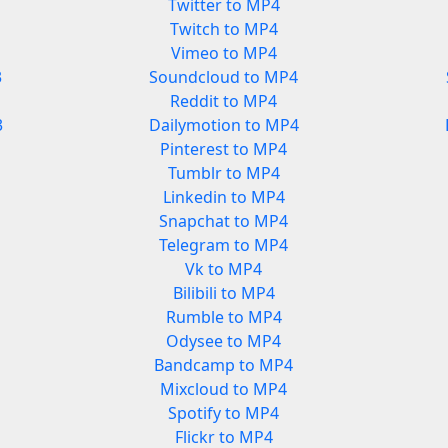
Twitter to MP4
Twitch to MP4
Vimeo to MP4
3
Soundcloud to MP4
Reddit to MP4
3
Dailymotion to MP4
Pinterest to MP4
Tumblr to MP4
Linkedin to MP4
Snapchat to MP4
Telegram to MP4
Vk to MP4
Bilibili to MP4
Rumble to MP4
Odysee to MP4
Bandcamp to MP4
Mixcloud to MP4
Spotify to MP4
Flickr to MP4