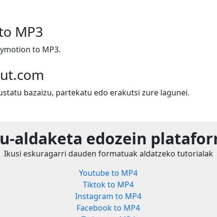
 to MP3
lymotion to MP3.
out.com
ustatu bazaizu, partekatu edo erakutsi zure lagunei.
u-aldaketa edozein platafor
Ikusi eskuragarri dauden formatuak aldatzeko tutorialak
Youtube to MP4
Tiktok to MP4
Instagram to MP4
Facebook to MP4