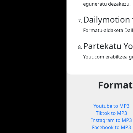
eguneratu dezakezu.
Dailymotion
Formatu-aldaketa Dai
Partekatu Y
Yout.com erabiltzea g
Format
Youtube to MP3
Tiktok to MP3
Instagram to MP3
Facebook to MP3