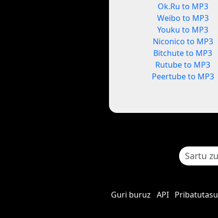
Ok.Ru to MP3
Weibo to MP3
Youku to MP3
Niconico to MP3
Bitchute to MP3
Rutube to MP3
Peertube to MP3
Guri buruz
API
Pribatutasu