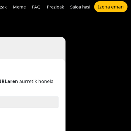
Izena eman
tzak
Meme
FAQ
Prezioak
Saioa hasi
URLaren
aurretik honela