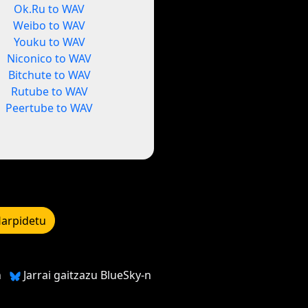
Ok.Ru to WAV
Weibo to WAV
Youku to WAV
Niconico to WAV
Bitchute to WAV
Rutube to WAV
Peertube to WAV
arpidetu
n
Jarrai gaitzazu BlueSky-n