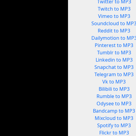
Twitter to MP3
Twitch to MP3
Vimeo to MP3
Soundcloud to MP
Reddit to MP3
Dailymotion to MP
Pinterest to MP3
Tumblr to MP3
Linkedin to MP3
Snapchat to MP3
Telegram to MP3
Vk to MP3
Bilibili to MP3
Rumble to MP3
Odysee to MP3
Bandcamp to MP3
Mixcloud to MP3
Spotify to MP3
Flickr to MP3