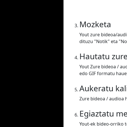
Mozketa
Yout zure bideoa/audi
dituzu "Notik" eta "N
Hautatu zur
Yout Zure bideoa / au
edo GIF formatu hauet
Aukeratu kal
Zure bideoa / audioa 
Egiaztatu m
Yout-ek bideo-orriko 