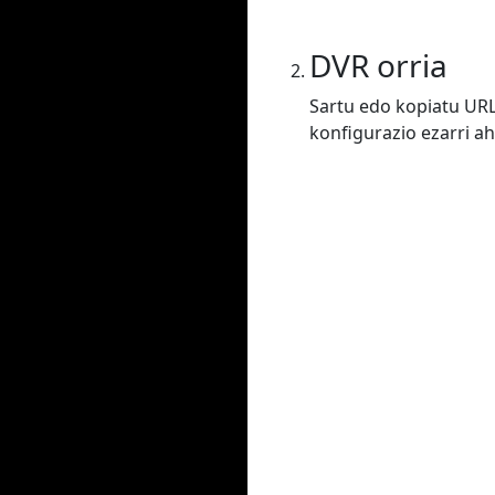
DVR orria
Sartu edo kopiatu URL
konfigurazio ezarri ah