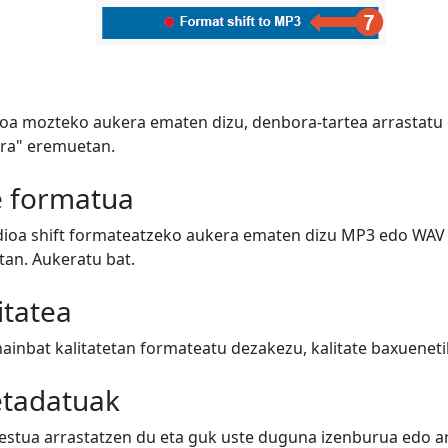
oa mozteko aukera ematen dizu, denbora-tartea arrastatu 
ora" eremuetan.
e formatua
dioa shift formateatzeko aukera ematen dizu MP3 edo WAV 
an. Aukeratu bat.
itatea
hainbat kalitatetan formateatu dezakezu, kalitate baxuenet
etadatuak
testua arrastatzen du eta guk uste duguna izenburua edo art