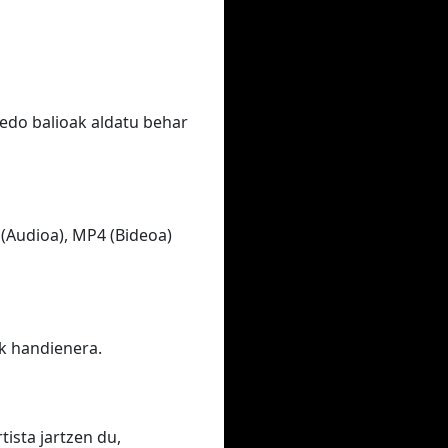
edo balioak aldatu behar
(Audioa), MP4 (Bideoa)
ik handienera.
ista jartzen du,