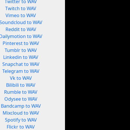
Twitter to WAV
Twitch to WAV
Vimeo to WAV
Soundcloud to WAV
Reddit to WAV
Dailymotion to WAV
Pinterest to WAV
Tumblr to WAV
Linkedin to WAV
Snapchat to WAV
Telegram to WAV
Vk to WAV
Bilibili to WAV
Rumble to WAV
Odysee to WAV
Bandcamp to WAV
Mixcloud to WAV
Spotify to WAV
Flickr to WAV