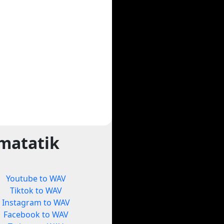
matatik
Youtube to WAV
Tiktok to WAV
Instagram to WAV
Facebook to WAV