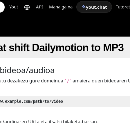
Yout
API
Mahaigaina
Tutore
yout.chat
t shift Dailymotion to MP3
 bideoa/audioa
batu dezakezu gure domeinua
amaiera duen bideoaren
`/`
ww.example.com/path/to/video
o/audioaren URLa eta itsatsi bilaketa-barran.