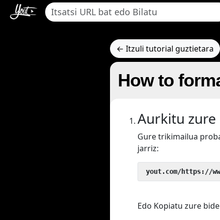
← Itzuli tutorial guztietara
How to forma
Aurkitu zure
Gure trikimailua pro
jarriz:
 yout.com/https://w
Edo Kopiatu zure bide