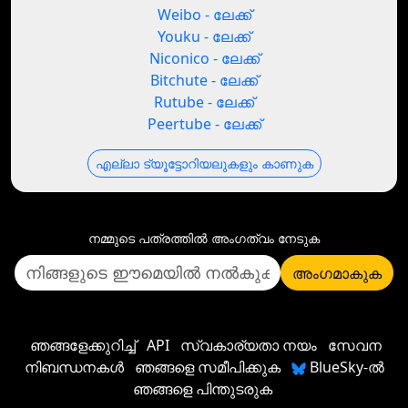
Weibo - ലേക്ക്
Youku - ലേക്ക്
Niconico - ലേക്ക്
Bitchute - ലേക്ക്
Rutube - ലേക്ക്
Peertube - ലേക്ക്
എല്ലാ ട്യൂട്ടോറിയലുകളും കാണുക
നമ്മുടെ പത്രത്തില്‍ അംഗത്വം നേടുക
അംഗമാകുക
ഞങ്ങളേക്കുറിച്ച്
API
സ്വകാര്യതാ നയം
സേവന
നിബന്ധനകൾ
ഞങ്ങളെ സമീപിക്കുക
BlueSky-ൽ
ഞങ്ങളെ പിന്തുടരുക