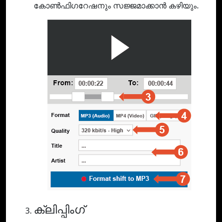
കോൺഫിഗറേഷനും സജ്ജമാക്കാൻ കഴിയും.
ക്ലിപ്പിംഗ്