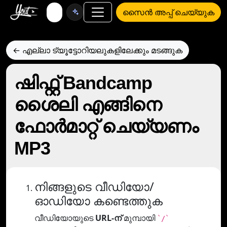
സൈൻ അപ്പ് ചെയ്യുക
← എല്ലാ ട്യൂട്ടോറിയലുകളിലേക്കും മടങ്ങുക
ഷിഫ്റ്റ് Bandcamp
ശൈലി എങ്ങിനെ
ഫോര്‍മാറ്റ് ചെയ്യണം
MP3
നിങ്ങളുടെ വീഡിയോ/
ഓഡിയോ കണ്ടെത്തുക
വീഡിയോയുടെ
URL-ന്
മുമ്പായി
`/`