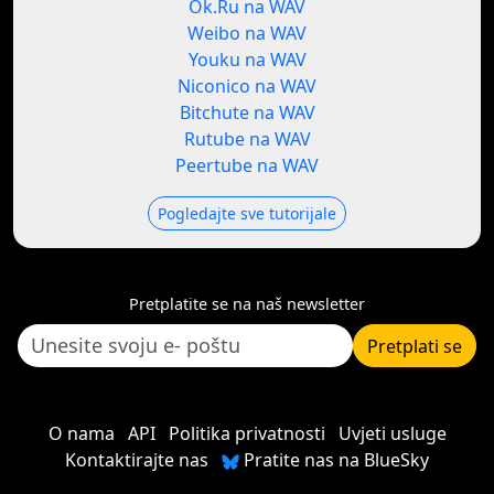
Ok.Ru na WAV
Weibo na WAV
Youku na WAV
Niconico na WAV
Bitchute na WAV
Rutube na WAV
Peertube na WAV
Pogledajte sve tutorijale
Pretplatite se na naš newsletter
Pretplati se
O nama
API
Politika privatnosti
Uvjeti usluge
Kontaktirajte nas
Pratite nas na BlueSky