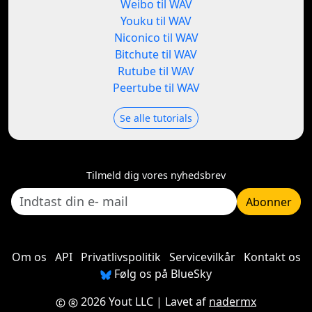
Weibo til WAV
Youku til WAV
Niconico til WAV
Bitchute til WAV
Rutube til WAV
Peertube til WAV
Se alle tutorials
Tilmeld dig vores nyhedsbrev
Abonner
Om os
API
Privatlivspolitik
Servicevilkår
Kontakt os
Følg os på BlueSky
2026 Yout LLC
| Lavet af
nadermx