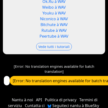
Ok.Ru à WAV
Weibo à WAV
Youku à WAV
Niconico à WAV
Bitchute à WAV
Rutube à WAV
Peertube à WAV
Vede tutti i tutoriali
[Error: No translation engines available for batch
translation]
[Error: No translation engines available for batch tr
Nantu à noi
API
Pulitica di privacy
Termini di
serviziu
Cuntatta ci
Seguiteci nantu à BlueSky