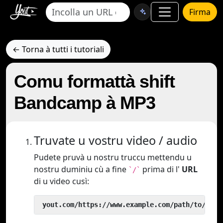
Firma
← Torna à tutti i tutoriali
Comu formattà shift
Bandcamp à MP3
Truvate u vostru video / audio
Pudete pruvà u nostru truccu mettendu u
nostru duminiu cù a fine
prima di l'
URL
`/`
di u video cusì:
 yout.com/https://www.example.com/path/to/vide