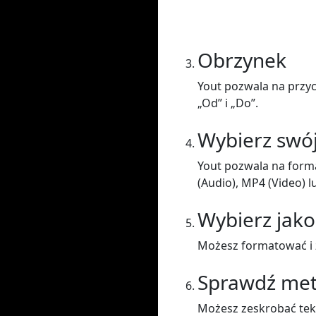
Obrzynek
Yout pozwala na przyc
„Od” i „Do”.
Wybierz swó
Yout pozwala na form
(Audio), MP4 (Video) l
Wybierz jako
Możesz formatować i z
Sprawdź me
Możesz zeskrobać teks