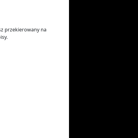
sz przekierowany na
isy.