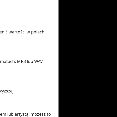
enić wartości w polach
rmatach: MP3 lub WAV
wyższej.
łem lub artystą, możesz to