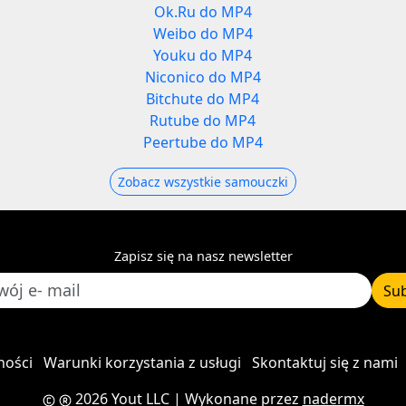
Ok.Ru do MP4
Weibo do MP4
Youku do MP4
Niconico do MP4
Bitchute do MP4
Rutube do MP4
Peertube do MP4
Zobacz wszystkie samouczki
Zapisz się na nasz newsletter
Su
ności
Warunki korzystania z usługi
Skontaktuj się z nami
2026 Yout LLC
| Wykonane przez
nadermx