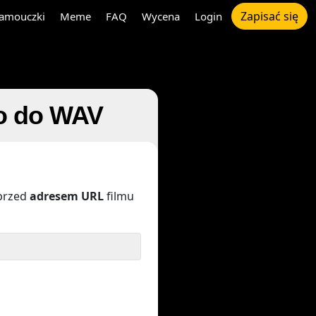
Zapisać się
amouczki
Meme
FAQ
Wycena
Login
eo do WAV
przed
adresem URL
filmu