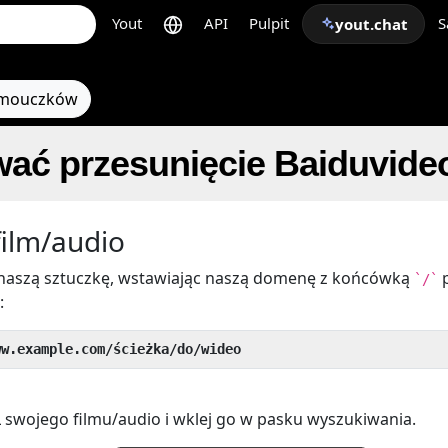
Yout
API
Pulpit
S
yout.chat
amouczków
wać przesunięcie Baiduvid
film/audio
aszą sztuczkę, wstawiając naszą domenę z końcówką
`/`
:
ww.example.com/ścieżka/do/wideo
 swojego filmu/audio i wklej go w pasku wyszukiwania.