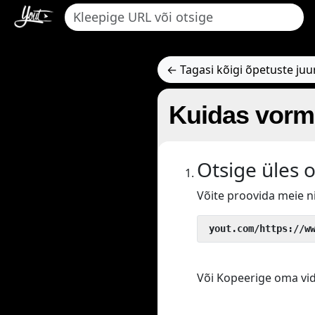
← Tagasi kõigi õpetuste juu
Kuidas vorm
Otsige üles 
Võite proovida meie 
 yout.com/https://w
Või Kopeerige oma vide