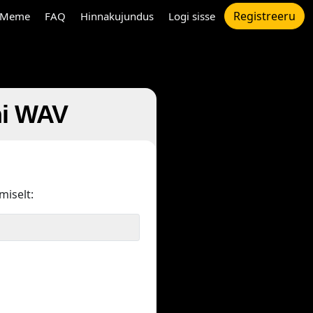
Registreeru
Meme
FAQ
Hinnakujundus
Logi sisse
ni WAV
miselt: