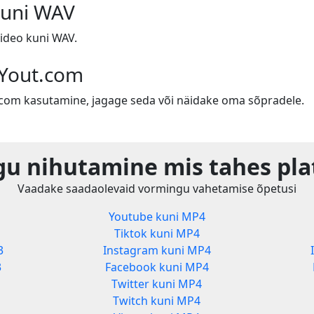
kuni WAV
ideo kuni WAV.
 Yout.com
t.com kasutamine, jagage seda või näidake oma sõpradele.
u nihutamine mis tahes pla
Vaadake saadaolevaid vormingu vahetamise õpetusi
Youtube kuni MP4
Tiktok kuni MP4
3
Instagram kuni MP4
3
Facebook kuni MP4
Twitter kuni MP4
Twitch kuni MP4