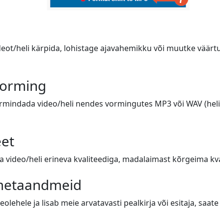
deot/heli kärpida, lohistage ajavahemikku või muutke väärtus
vorming
ormindada video/heli nendes vormingutes MP3 või WAV (heli),
eet
video/heli erineva kvaliteediga, madalaimast kõrgeima kval
 metaandmeid
eolehele ja lisab meie arvatavasti pealkirja või esitaja, saa