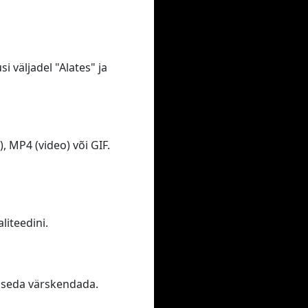
i väljadel "Alates" ja
 MP4 (video) või GIF.
iteedini.
te seda värskendada.