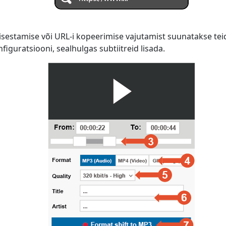
isestamise või URL-i kopeerimise vajutamist suunatakse teid
iguratsiooni, sealhulgas subtiitreid lisada.