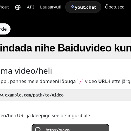
Yout
API
Lauaarvuti
Õpetused
yout.chat
rde
indada nihe Baiduvideo ku
oma video/heli
nippi, pannes meie domeeni lõpuga
video
URL-i
ette järg
`/`
ww.example.com/path/to/video
o/heli URL ja kleepige see otsinguribale.