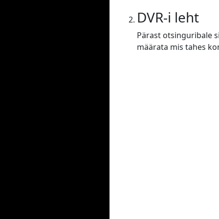
DVR-i leht
Pärast otsinguribale s
määrata mis tahes konf