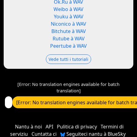
Ok.Ru à WAV
Weibo à WAV
Youku à WAV
Niconico à WAV
Bitchute à WAV
Rutube à WAV
Peertube à WAV
Vede tutti i tutoriali
[Error: No translation engines available for batch
translation]
[Error: No translation engines available for batch tr
Nantu à noi
API
Pulitica di privacy
Termini di
serviziu
Cuntatta ci
Seguiteci nantu à BlueSky