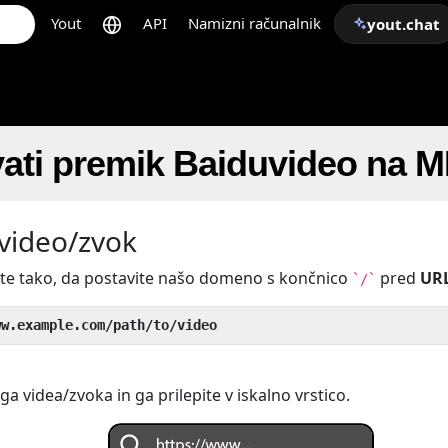
Yout
API
Namizni računalnik
yout.chat
vati premik Baiduvideo na 
 video/zvok
ite tako, da postavite našo domeno s končnico
pred
UR
`/`
ww.example.com/path/to/video
a videa/zvoka in ga prilepite v iskalno vrstico.