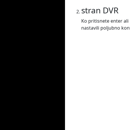
stran DVR
Ko pritisnete enter al
nastavili poljubno ko