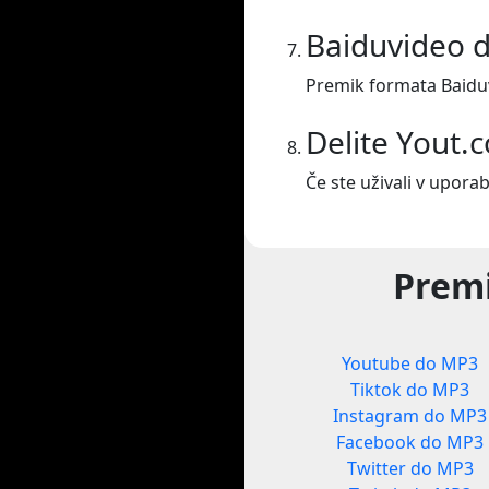
Baiduvideo 
Premik formata Baidu
Delite Yout.
Če ste uživali v uporab
Premi
Youtube do MP3
Tiktok do MP3
Instagram do MP3
Facebook do MP3
Twitter do MP3