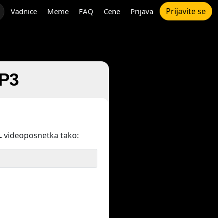
Prijavite se
Vadnice
Meme
FAQ
Cene
Prijava
MP3
L
videoposnetka tako: