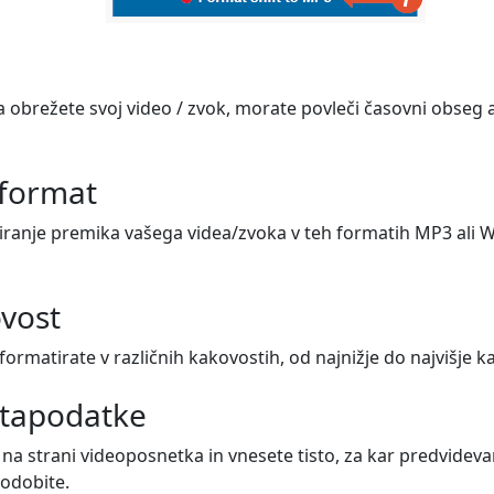
obrežete svoj video / zvok, morate povleči časovni obseg a
 format
anje premika vašega videa/zvoka v teh formatih MP3 ali WAV
ovost
formatirate v različnih kakovostih, od najnižje do najvišje k
etapodatke
na strani videoposnetka in vnesete tisto, za kar predvidevam
sodobite.