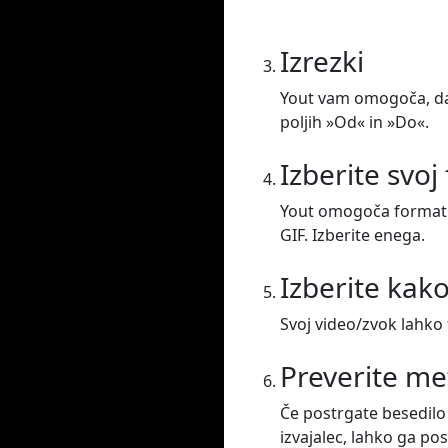
Izrezki
Yout vam omogoča, da 
poljih »Od« in »Do«.
Izberite svoj
Yout omogoča formatir
GIF. Izberite enega.
Izberite kak
Svoj video/zvok lahko 
Preverite m
Če postrgate besedilo 
izvajalec, lahko ga po