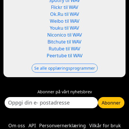
Spotify til WAV
Flickr til WAV
Ok.Ru til WAV
Weibo til WAV
Youku til WAV
Niconico til WAV
Bitchute til WAV
Rutube til WAV
Peertube til WAV
Se alle opplæringsprogrammer
Abonner på vårt nyhetsbrev
Abonner
Om oss
API
Personvernerklæring
Vilkår for bruk