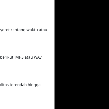
eret rentang waktu atau
berikut: MP3 atau WAV
litas terendah hingga