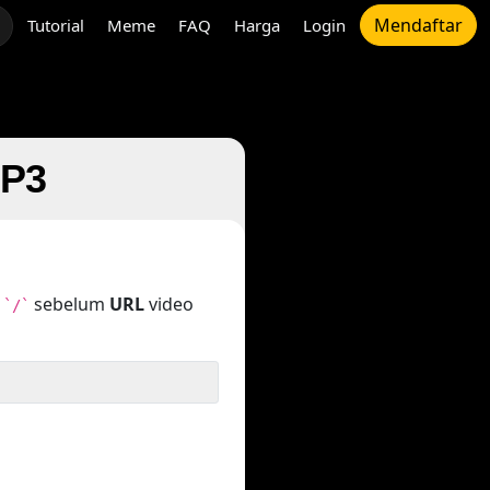
Mendaftar
Tutorial
Meme
FAQ
Harga
Login
MP3
n
sebelum
URL
video
`/`