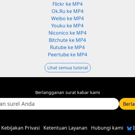
Flickr ke MP4
Ok.Ru ke MP4
Weibo ke MP4
Youku ke MP4
Niconico ke MP4
Bitchute ke MP4
Rutube ke MP4
Peertube ke MP4
Lihat semua tutorial
Berlangganan surat kabar kami
Berl
Kebijakan Privasi
Ketentuan Layanan
Hubungi kami
I