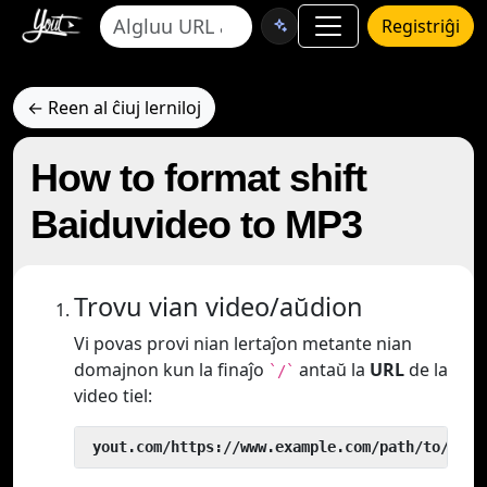
Registriĝi
← Reen al ĉiuj lerniloj
How to format shift
Baiduvideo to MP3
Trovu vian video/aŭdion
Vi povas provi nian lertaĵon metante nian
domajnon kun la finaĵo
antaŭ la
URL
de la
`/`
video tiel:
 yout.com/https://www.example.com/path/to/vide