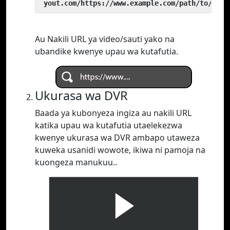
 yout.com/https://www.example.com/path/to/vide
Au Nakili URL ya video/sauti yako na
ubandike kwenye upau wa kutafutia.
Ukurasa wa DVR
Baada ya kubonyeza ingiza au nakili URL
katika upau wa kutafutia utaelekezwa
kwenye ukurasa wa DVR ambapo utaweza
kuweka usanidi wowote, ikiwa ni pamoja na
kuongeza manukuu..