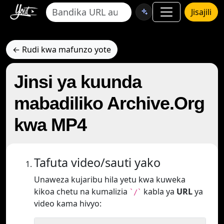
Jisajili
← Rudi kwa mafunzo yote
Jinsi ya kuunda
mabadiliko Archive.Org
kwa MP4
Tafuta video/sauti yako
Unaweza kujaribu hila yetu kwa kuweka
kikoa chetu na kumalizia
kabla ya
URL
ya
`/`
video kama hivyo: