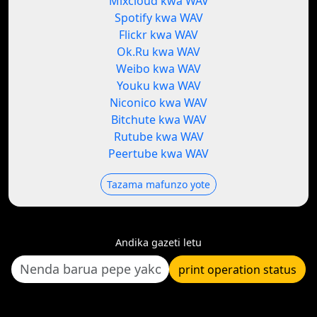
Mixcloud kwa WAV
Spotify kwa WAV
Flickr kwa WAV
Ok.Ru kwa WAV
Weibo kwa WAV
Youku kwa WAV
Niconico kwa WAV
Bitchute kwa WAV
Rutube kwa WAV
Peertube kwa WAV
Tazama mafunzo yote
Andika gazeti letu
print operation status