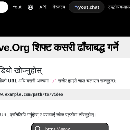
Yout
API
डेस्कटप
ट्यूटोरियलहरू
yout.chat
Org शिफ्ट कसरी ढाँचाबद्ध गर्ने
ियो खोज्नुहोस्
ियोको
URL
अघि यसरी अन्त्यमा
राखेर हाम्रो चाल चलाउन सक्नुहुन्छ:
`/`
ww.example.com/path/to/video
RL प्रतिलिपि गर्नुहोस् र यसलाई खोज पट्टीमा टाँस्नुहोस्।