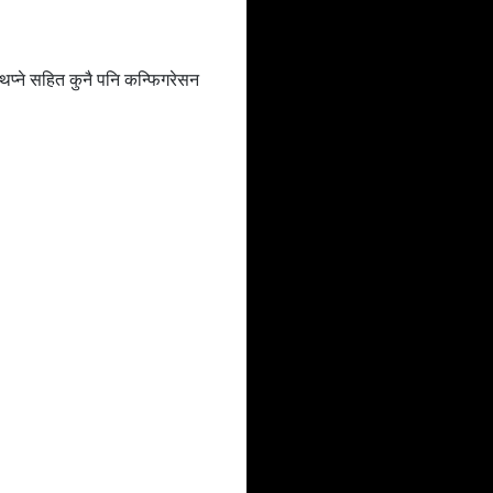
 थप्ने सहित कुनै पनि कन्फिगरेसन