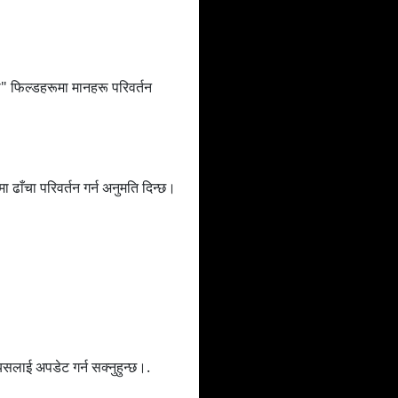
ा" फिल्डहरूमा मानहरू परिवर्तन
ाँचा परिवर्तन गर्न अनुमति दिन्छ।
 यसलाई अपडेट गर्न सक्नुहुन्छ।.