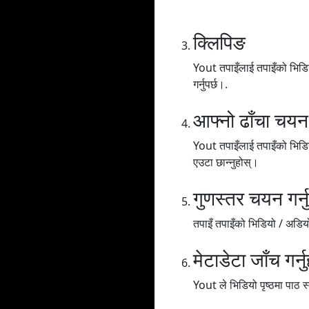
क्लिपिङ
Yout तपाइँलाई तपाइँको भिडियो
गर्नुपर्छ।.
आफ्नो ढाँचा चयन ग
Yout तपाइँलाई तपाइँको भिडि
एउटा छान्नुहोस्।
गुणस्तर चयन गर्नु
तपाइँ तपाइँको भिडियो / अडियोल
मेटाडेटा जाँच गर्नु
Yout ले भिडियो पृष्ठमा पाठ स्