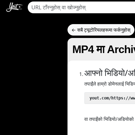
← सबै ट्यूटोरियलहरूमा फर्कनुहोस्
MP4 मा Archive.
आफ्नो भिडियो/अड
तपाईंले हाम्रो डोमेनलाई भिड
 yout.com/https://w
वा तपाईंको भिडियो/अडियोको U