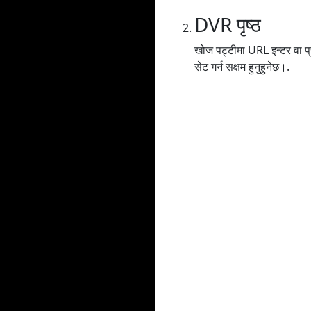
DVR पृष्ठ
खोज पट्टीमा URL इन्टर वा प्र
सेट गर्न सक्षम हुनुहुनेछ।.