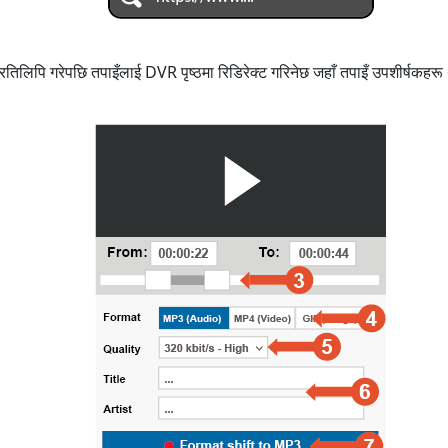
तिलिपि गरेपछि तपाइँलाई DVR पृष्ठमा रिडिरेक्ट गरिनेछ जहाँ तपाइँ उपशीर्षकहरू