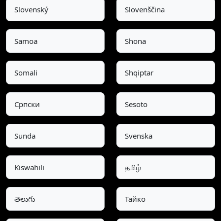
Slovenský
Slovenščina
Samoa
Shona
Somali
Shqiptar
Српски
Sesoto
Sunda
Svenska
Kiswahili
தமிழ்
తెలుగు
Тайко