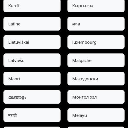
Kurdî
Кыргызча
Latine
ລາວ
Lietuviškai
luxembourg
Latviešu
Malgache
Maori
Македонски
മലയാളം
Монгол хэл
मराठी
Melayu