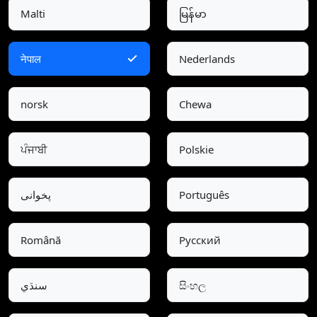
Malti
မြန်မာ
नेपाल
Nederlands
norsk
Chewa
ਪੰਜਾਬੀ
Polskie
پخوانی
Português
Română
Pусский
سنڌي
සිංහල