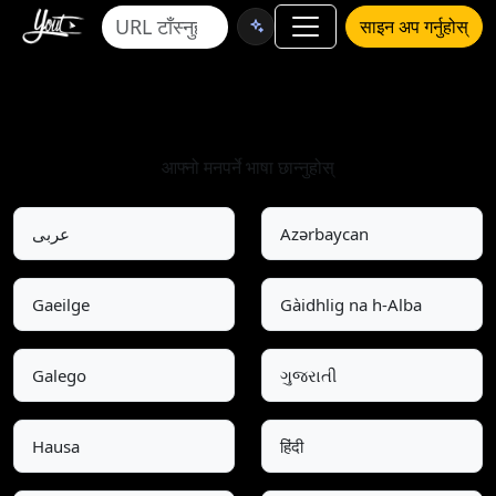
साइन अप गर्नुहोस्
भाषा छनोट गर्नुस
आफ्नो मनपर्ने भाषा छान्नुहोस्
عربى
Azərbaycan
Gaeilge
Gàidhlig na h-Alba
Galego
ગુજરાતી
Hausa
हिंदी