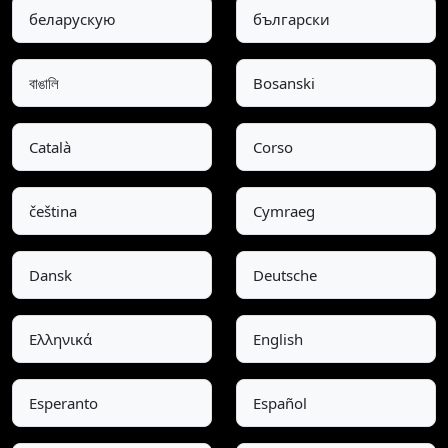
беларускую
български
বাঙালি
Bosanski
Català
Corso
čeština
Cymraeg
Dansk
Deutsche
Ελληνικά
English
Esperanto
Español