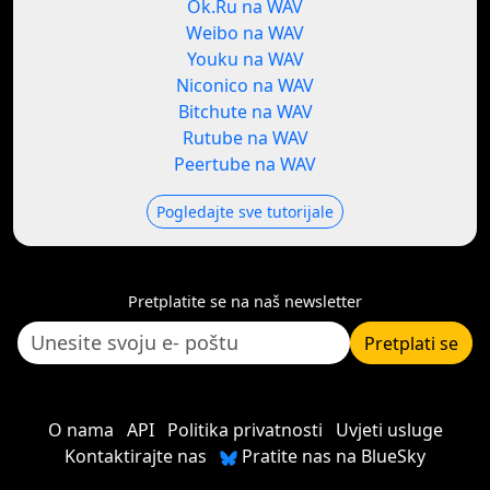
Ok.Ru na WAV
Weibo na WAV
Youku na WAV
Niconico na WAV
Bitchute na WAV
Rutube na WAV
Peertube na WAV
Pogledajte sve tutorijale
Pretplatite se na naš newsletter
Pretplati se
O nama
API
Politika privatnosti
Uvjeti usluge
Kontaktirajte nas
Pratite nas na BlueSky