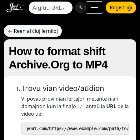
Registriĝi
← Reen al ĉiuj lerniloj
How to format shift
Archive.Org to MP4
Trovu vian video/aŭdion
Vi povas provi nian lertaĵon metante nian
domajnon kun la finaĵo
antaŭ la
URL
de la
`/`
video tiel:
 yout.com/https://www.example.com/path/to/vide