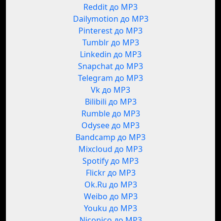
Reddit до MP3
Dailymotion до MP3
Pinterest до MP3
Tumblr до MP3
Linkedin до MP3
Snapchat до MP3
Telegram до MP3
Vk до MP3
Bilibili до MP3
Rumble до MP3
Odysee до MP3
Bandcamp до MP3
Mixcloud до MP3
Spotify до MP3
Flickr до MP3
Ok.Ru до MP3
Weibo до MP3
Youku до MP3
Niconico до MP3