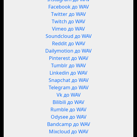
Facebook до WAV
Twitter до WAV
Twitch до WAV
Vimeo до WAV
Soundcloud до WAV
Reddit до WAV
Dailymotion до WAV
Pinterest до WAV
Tumblr до WAV
Linkedin до WAV
Snapchat до WAV
Telegram до WAV
Vk до WAV
Bilibili до WAV
Rumble до WAV
Odysee до WAV
Bandcamp до WAV
Mixcloud до WAV