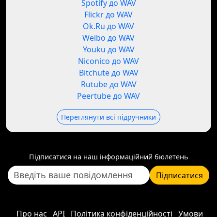
Spotify до WAV
Flickr до WAV
Ok.Ru до WAV
Weibo до WAV
Youku до WAV
Niconico до WAV
Bitchute до WAV
Rutube до WAV
Peertube до WAV
Переглянути всі підручники
Підписатися на наш інформаційний бюлетень
Підписатися
Про нас
API
Політика конфіденційності
Умови