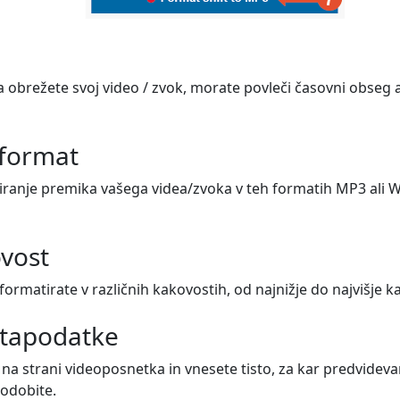
obrežete svoj video / zvok, morate povleči časovni obseg a
 format
anje premika vašega videa/zvoka v teh formatih MP3 ali WAV
ovost
formatirate v različnih kakovostih, od najnižje do najvišje k
etapodatke
na strani videoposnetka in vnesete tisto, za kar predvidevam
sodobite.