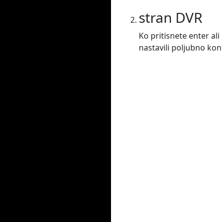
stran DVR
Ko pritisnete enter al
nastavili poljubno ko