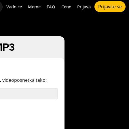
Prijavite se
Vadnice
Meme
FAQ
Cene
Prijava
MP3
L
videoposnetka tako: