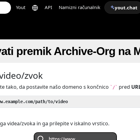
Yout
API
Namizni računalnik
yout.chat
ati premik Archive-Org na 
 video/zvok
ite tako, da postavite našo domeno s končnico
pred
UR
`/`
ww.example.com/path/to/video
a videa/zvoka in ga prilepite v iskalno vrstico.