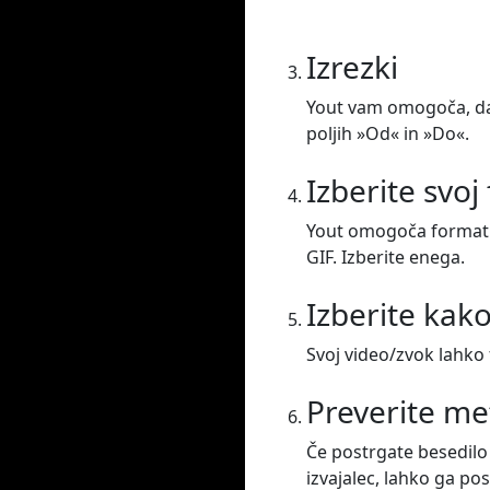
Izrezki
Yout vam omogoča, da 
poljih »Od« in »Do«.
Izberite svoj
Yout omogoča formatir
GIF. Izberite enega.
Izberite kak
Svoj video/zvok lahko 
Preverite m
Če postrgate besedilo 
izvajalec, lahko ga po