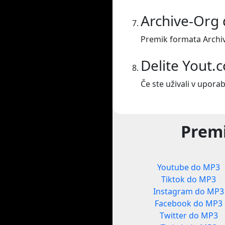
Archive-Org
Premik formata Archi
Delite Yout.
Če ste uživali v uporab
Premi
Youtube do MP3
Tiktok do MP3
Instagram do MP3
Facebook do MP3
Twitter do MP3