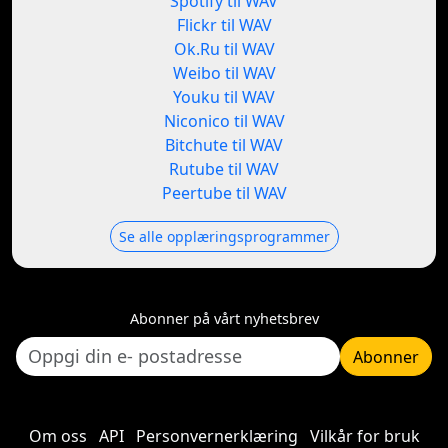
Spotify til WAV
Flickr til WAV
Ok.Ru til WAV
Weibo til WAV
Youku til WAV
Niconico til WAV
Bitchute til WAV
Rutube til WAV
Peertube til WAV
Se alle opplæringsprogrammer
Abonner på vårt nyhetsbrev
Abonner
Om oss
API
Personvernerklæring
Vilkår for bruk