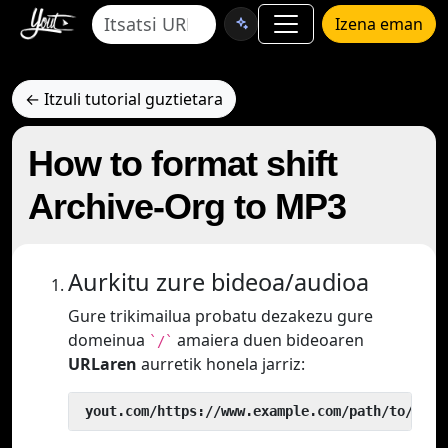
Izena eman
← Itzuli tutorial guztietara
How to format shift
Archive-Org to MP3
Aurkitu zure bideoa/audioa
Gure trikimailua probatu dezakezu gure
domeinua
amaiera duen bideoaren
`/`
URLaren
aurretik honela jarriz:
 yout.com/https://www.example.com/path/to/vide