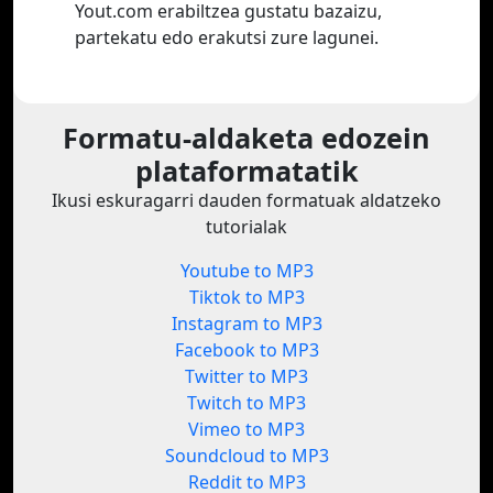
Yout.com erabiltzea gustatu bazaizu,
partekatu edo erakutsi zure lagunei.
Formatu-aldaketa edozein
plataformatatik
Ikusi eskuragarri dauden formatuak aldatzeko
tutorialak
Youtube to MP3
Tiktok to MP3
Instagram to MP3
Facebook to MP3
Twitter to MP3
Twitch to MP3
Vimeo to MP3
Soundcloud to MP3
Reddit to MP3