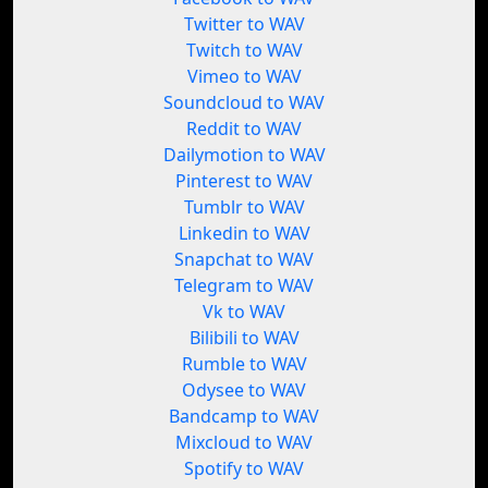
Twitter to WAV
Twitch to WAV
Vimeo to WAV
Soundcloud to WAV
Reddit to WAV
Dailymotion to WAV
Pinterest to WAV
Tumblr to WAV
Linkedin to WAV
Snapchat to WAV
Telegram to WAV
Vk to WAV
Bilibili to WAV
Rumble to WAV
Odysee to WAV
Bandcamp to WAV
Mixcloud to WAV
Spotify to WAV