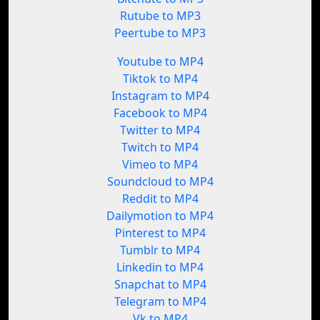
Rutube to MP3
Peertube to MP3
Youtube to MP4
Tiktok to MP4
Instagram to MP4
Facebook to MP4
Twitter to MP4
Twitch to MP4
Vimeo to MP4
Soundcloud to MP4
Reddit to MP4
Dailymotion to MP4
Pinterest to MP4
Tumblr to MP4
Linkedin to MP4
Snapchat to MP4
Telegram to MP4
Vk to MP4