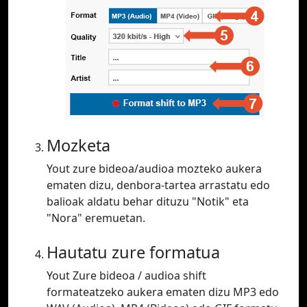
Mozketa
Yout zure bideoa/audioa mozteko aukera
ematen dizu, denbora-tartea arrastatu edo
balioak aldatu behar dituzu "Notik" eta
"Nora" eremuetan.
Hautatu zure formatua
Yout Zure bideoa / audioa shift
formateatzeko aukera ematen dizu MP3 edo