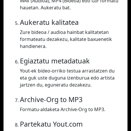
WAV (Audioa), MP4 (Bideoa) edo GIF formatu
hauetan. Aukeratu bat.
Aukeratu kalitatea
Zure bideoa / audioa hainbat kalitatetan
formateatu dezakezu, kalitate baxuenetik
handienera.
Egiaztatu metadatuak
Yout-ek bideo-orriko testua arrastatzen du
eta guk uste duguna izenburua edo artista
jartzen du, eguneratu dezakezu.
Archive-Org to MP3
Formatu-aldaketa Archive-Org to MP3.
Partekatu Yout.com