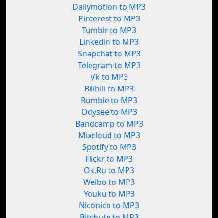
Dailymotion to MP3
Pinterest to MP3
Tumblr to MP3
Linkedin to MP3
Snapchat to MP3
Telegram to MP3
Vk to MP3
Bilibili to MP3
Rumble to MP3
Odysee to MP3
Bandcamp to MP3
Mixcloud to MP3
Spotify to MP3
Flickr to MP3
Ok.Ru to MP3
Weibo to MP3
Youku to MP3
Niconico to MP3
Bitchute to MP3