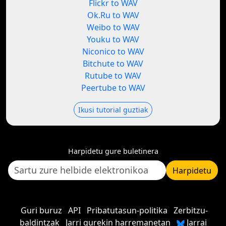
Flickr to WAV
Ok.Ru to WAV
Weibo to WAV
Youku to WAV
Niconico to WAV
Bitchute to WAV
Rutube to WAV
Peertube to WAV
Ikusi tutorial guztiak
Harpidetu gure buletinera
Harpidetu
Guri buruz
API
Pribatutasun-politika
Zerbitzu-
baldintzak
Jarri gurekin harremanetan
Jarrai