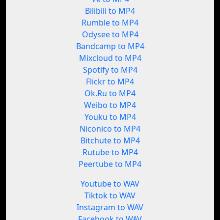
Bilibili to MP4
Rumble to MP4
Odysee to MP4
Bandcamp to MP4
Mixcloud to MP4
Spotify to MP4
Flickr to MP4
Ok.Ru to MP4
Weibo to MP4
Youku to MP4
Niconico to MP4
Bitchute to MP4
Rutube to MP4
Peertube to MP4
Youtube to WAV
Tiktok to WAV
Instagram to WAV
Facebook to WAV