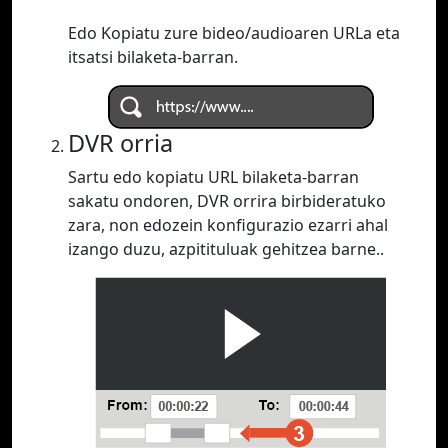
Edo Kopiatu zure bideo/audioaren URLa eta
itsatsi bilaketa-barran.
DVR orria
Sartu edo kopiatu URL bilaketa-barran
sakatu ondoren, DVR orrira birbideratuko
zara, non edozein konfigurazio ezarri ahal
izango duzu, azpitituluak gehitzea barne..