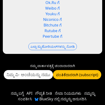
Ok.Ru ಗೆ
Weibo ಗೆ
Youku ಗೆ
Niconico ಗೆ
Bitchute ಗೆ
Rutube ಗೆ
Peertube ಗೆ
ಎಲ್ಲಾ ಟ್ಯುಟೋರಿಯಲ್‌ಗಳನ್ನು ನೋಡಿ
ನಮ್ಮ ವಾರ್ತಾಪತ್ರಕ್ಕೆ ಚಂದಾದಾರರಾಗಿ
ವಂತಿಕೆದಾರರಾಗಿ (subscript)
ನಮ್ಮ ಬಗ್ಗೆ
API
ಗೌಪ್ಯತೆ ನೀತಿ
ಸೇವಾ ನಿಯಮಗಳು
ನಮ್ಮನ್ನು
ಸಂಪರ್ಕಿಸಿ
BlueSky ನಲ್ಲಿ ನಮ್ಮನ್ನು ಅನುಸರಿಸಿ