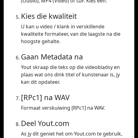
(Oudio), MP4 (Video) of GIF. Kies een.
Kies die kwaliteit
U kan u video / klank in verskillende
kwaliteite formateer, van die laagste na die
hoogste gehalte.
Gaan Metadata na
Yout skraap die teks op die videobladsy en
plaas wat ons dink titel of kunstenaar is, jy
kan dit opdateer.
[RPc1] na WAV
Formaat verskuiwing [RPc1] na WAV.
Deel Yout.com
As jy dit geniet het om Yout.com te gebruik,