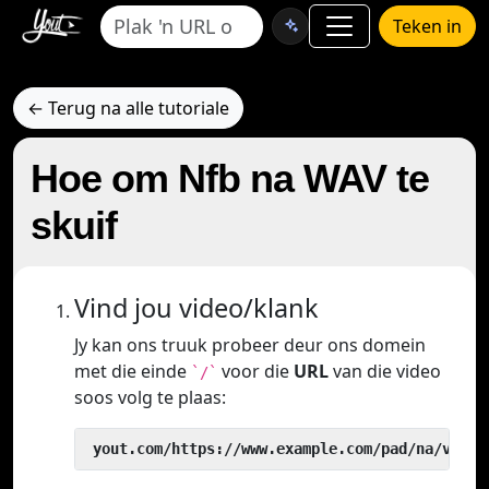
Teken in
← Terug na alle tutoriale
Hoe om Nfb na WAV te
skuif
Vind jou video/klank
Jy kan ons truuk probeer deur ons domein
met die einde
voor die
URL
van die video
`/`
soos volg te plaas:
 yout.com/https://www.example.com/pad/na/video