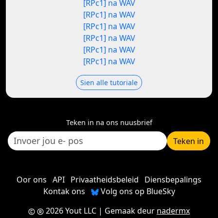
[RPc1] na WAV
[RPc1] na WAV
[RPc1] na WAV
[RPc1] na WAV
[RPc1] na WAV
[RPc1] na WAV
Sien alle tutoriale
Teken in na ons nuusbrief
Teken in
Oor ons
API
Privaatheidsbeleid
Diensbepalings
Kontak ons
Volg ons op BlueSky
2026 Yout LLC
| Gemaak deur
nadermx