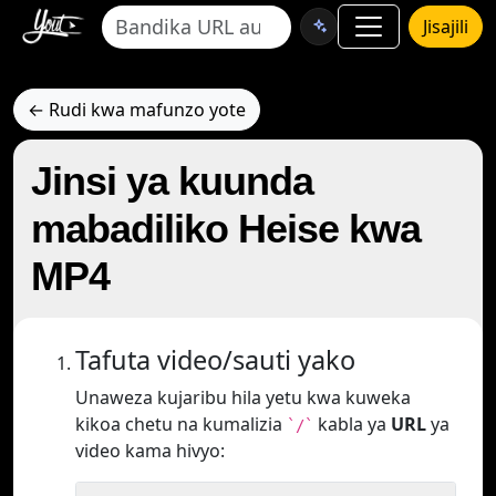
Jisajili
← Rudi kwa mafunzo yote
Jinsi ya kuunda
mabadiliko Heise kwa
MP4
Tafuta video/sauti yako
Unaweza kujaribu hila yetu kwa kuweka
kikoa chetu na kumalizia
kabla ya
URL
ya
`/`
video kama hivyo: