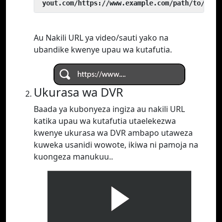
 yout.com/https://www.example.com/path/to/vide
Au Nakili URL ya video/sauti yako na
ubandike kwenye upau wa kutafutia.
Ukurasa wa DVR
Baada ya kubonyeza ingiza au nakili URL
katika upau wa kutafutia utaelekezwa
kwenye ukurasa wa DVR ambapo utaweza
kuweka usanidi wowote, ikiwa ni pamoja na
kuongeza manukuu..