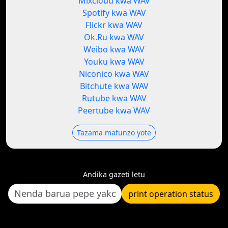
Mixcloud kwa WAV
Spotify kwa WAV
Flickr kwa WAV
Ok.Ru kwa WAV
Weibo kwa WAV
Youku kwa WAV
Niconico kwa WAV
Bitchute kwa WAV
Rutube kwa WAV
Peertube kwa WAV
Tazama mafunzo yote
Andika gazeti letu
print operation status