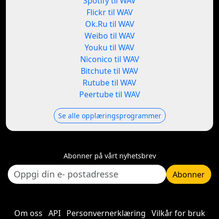
Spotify til WAV
Flickr til WAV
Ok.Ru til WAV
Weibo til WAV
Youku til WAV
Niconico til WAV
Bitchute til WAV
Rutube til WAV
Peertube til WAV
Se alle opplæringsprogrammer
Abonner på vårt nyhetsbrev
Abonner
Om oss
API
Personvernerklæring
Vilkår for bruk