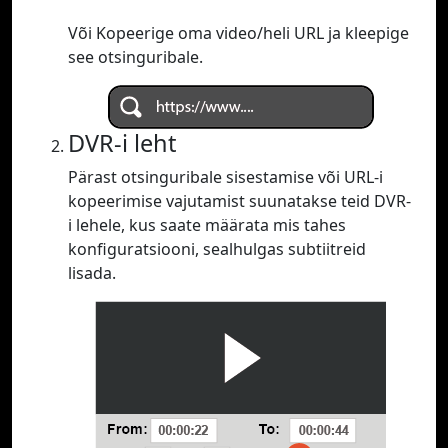
Või Kopeerige oma video/heli URL ja kleepige
see otsinguribale.
DVR-i leht
Pärast otsinguribale sisestamise või URL-i
kopeerimise vajutamist suunatakse teid DVR-
i lehele, kus saate määrata mis tahes
konfiguratsiooni, sealhulgas subtiitreid
lisada.