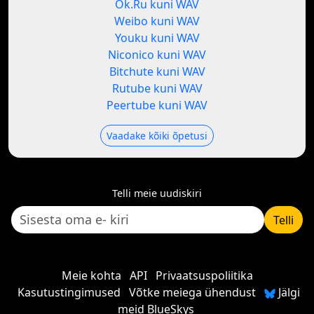
Ok.Ru kuni WAV
Weibo kuni WAV
Youku kuni WAV
Niconico kuni WAV
Bitchute kuni WAV
Rutube kuni WAV
Peertube kuni WAV
Vaadake kõiki õpetusi
Telli meie uudiskiri
Telli
Meie kohta
API
Privaatsuspoliitika
Kasutustingimused
Võtke meiega ühendust
Jälgi
meid BlueSkys