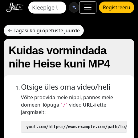
Registreeru
← Tagasi kõigi õpetuste juurde
Kuidas vormindada
nihe Heise kuni MP4
Otsige üles oma video/heli
Võite proovida meie nippi, pannes meie
domeeni lõpuga
video
URL-i
ette
`/`
järgmiselt:
 yout.com/https://www.example.com/path/to/vide