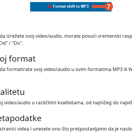
 izrežete svoj video/audio, morate povući vremenski raspon
Od" i "Do".
oj format
 formatirate svoj video/audio u ovim formatima MP3 ili WAV
alitetu
j video/audio u različitim kvalitetama, od najnižeg do najviš
metapodatke
 stranici videa i unesete ono što pretpostavljamo da je naslo