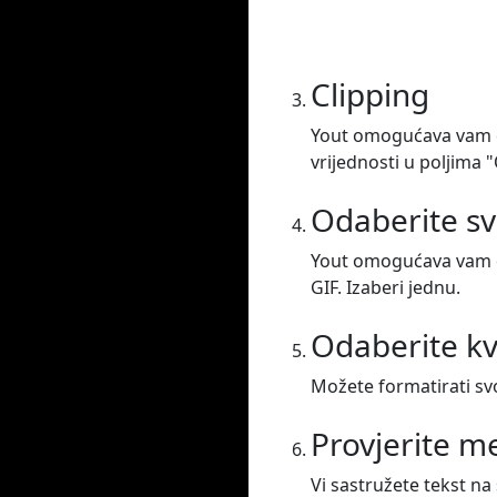
Clipping
Yout omogućava vam da
vrijednosti u poljima "
Odaberite sv
Yout omogućava vam da
GIF. Izaberi jednu.
Odaberite kv
Možete formatirati svo
Provjerite 
Vi sastružete tekst na