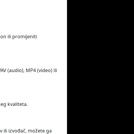
 ili promijeniti
 (audio), MP4 (video) ili
eg kvaliteta.
v ili izvođač, možete ga