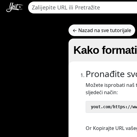
← Nazad na sve tutorijale
Kako format
Pronađite sv
Možete isprobati naš 
sljedeći način:
 yout.com/https://w
Or Kopirajte URL vašeg