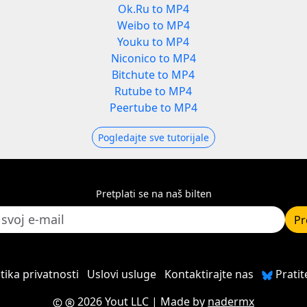
Ok.Ru to MP4
Weibo to MP4
Youku to MP4
Niconico to MP4
Bitchute to MP4
Rutube to MP4
Peertube to MP4
Pogledajte sve tutorijale
Pretplati se na naš bilten
Pr
itika privatnosti
Uslovi usluge
Kontaktirajte nas
Pratit
2026 Yout LLC
| Made by
nadermx