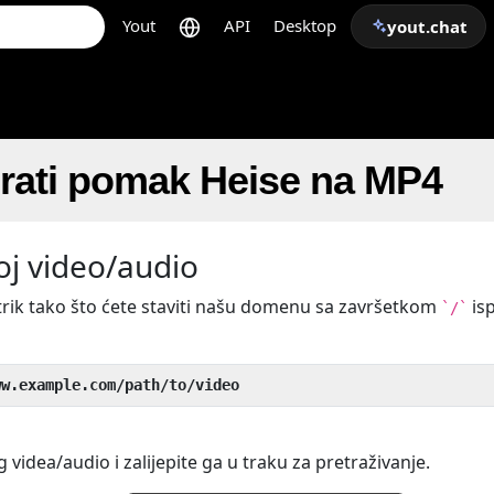
Yout
API
Desktop
yout.chat
irati pomak Heise na MP4
oj video/audio
trik tako što ćete staviti našu domenu sa završetkom
is
`/`
ww.example.com/path/to/video
 videa/audio i zalijepite ga u traku za pretraživanje.