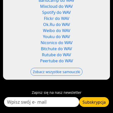
Bandcamp do WAV
Mixcloud do WAV
Spotify do WAV
Flickr do WAV
Ok.Ru do WAV
Weibo do WAV
Youku do WAV
Niconico do WAV
Bitchute do WAV
Rutube do WAV
Peertube do WAV
Zobacz wszystkie samouczki
Zapisz się na nasz newsletter
Subskrypcja