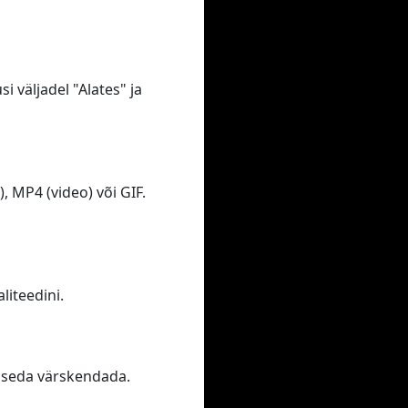
i väljadel "Alates" ja
 MP4 (video) või GIF.
iteedini.
te seda värskendada.