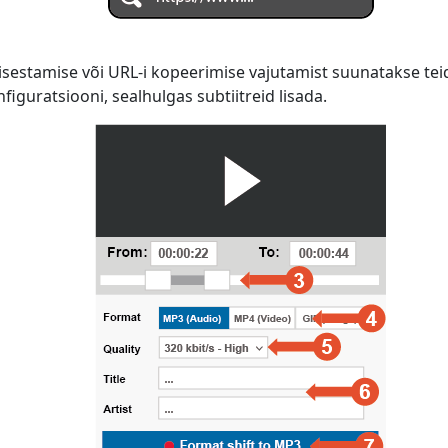
isestamise või URL-i kopeerimise vajutamist suunatakse teid
iguratsiooni, sealhulgas subtiitreid lisada.