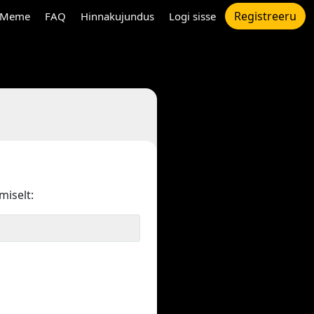
Registreeru
Meme
FAQ
Hinnakujundus
Logi sisse
miselt: