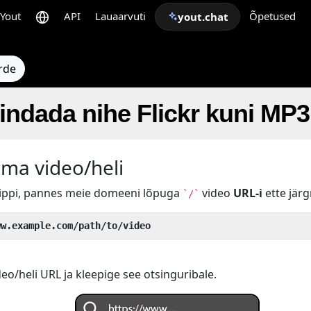
Yout
API
Lauaarvuti
Õpetused
yout.chat
rde
ndada nihe Flickr kuni MP3
oma video/heli
nippi, pannes meie domeeni lõpuga
video
URL-i
ette järg
`/`
ww.example.com/path/to/video
o/heli URL ja kleepige see otsinguribale.