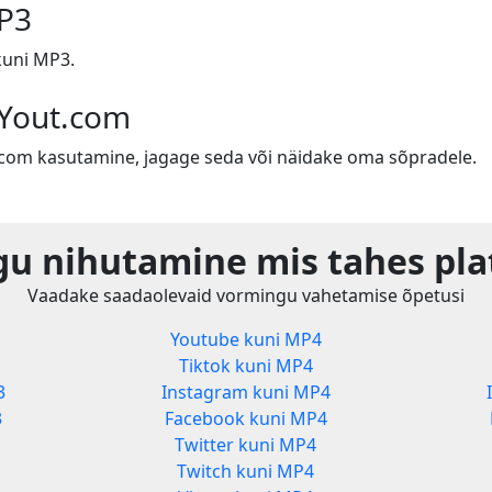
MP3
kuni MP3.
 Yout.com
t.com kasutamine, jagage seda või näidake oma sõpradele.
u nihutamine mis tahes pla
Vaadake saadaolevaid vormingu vahetamise õpetusi
Youtube kuni MP4
Tiktok kuni MP4
3
Instagram kuni MP4
3
Facebook kuni MP4
Twitter kuni MP4
Twitch kuni MP4