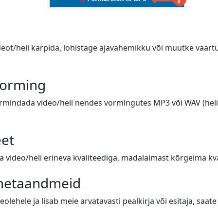
deot/heli kärpida, lohistage ajavahemikku või muutke väärtus
vorming
ormindada video/heli nendes vormingutes MP3 või WAV (heli),
eet
video/heli erineva kvaliteediga, madalaimast kõrgeima kval
 metaandmeid
eolehele ja lisab meie arvatavasti pealkirja või esitaja, saa