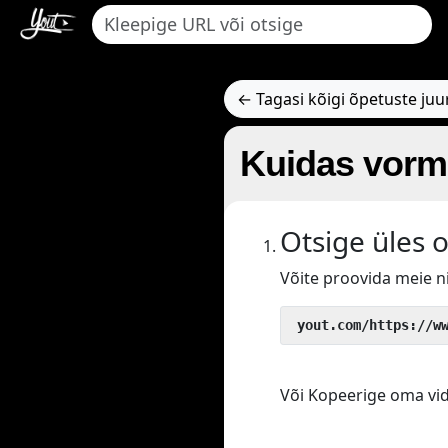
← Tagasi kõigi õpetuste juu
Kuidas vormi
Otsige üles 
Võite proovida meie 
 yout.com/https://w
Või Kopeerige oma vide