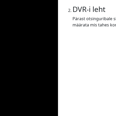
DVR-i leht
Pärast otsinguribale s
määrata mis tahes konf