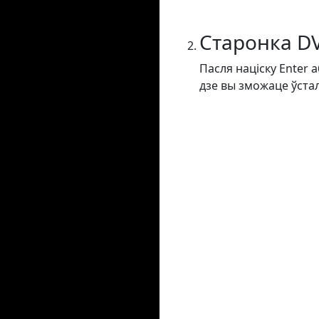
Старонка D
Пасля націску Enter 
дзе вы зможаце ўста