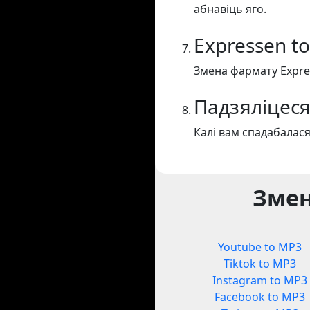
абнавіць яго.
Expressen t
Змена фармату Expre
Падзяліцеся
Калі вам спадабалася
Змен
Youtube to MP3
Tiktok to MP3
Instagram to MP3
Facebook to MP3