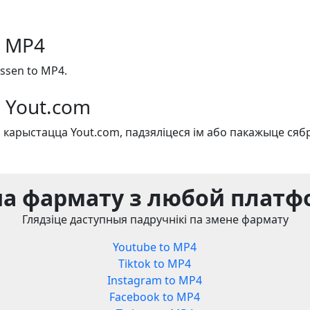
o MP4
ssen to MP4.
 Yout.com
 карыстацца Yout.com, падзяліцеся ім або пакажыце сяб
а фармату з любой плат
Глядзіце даступныя падручнікі па змене фармату
Youtube to MP4
Tiktok to MP4
Instagram to MP4
Facebook to MP4