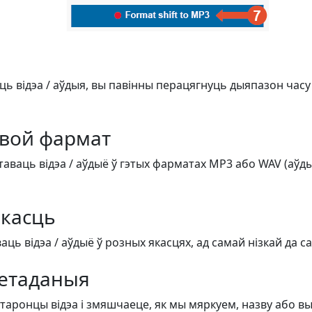
ць відэа / аўдыя, вы павінны перацягнуць дыяпазон часу
вой фармат
аваць відэа / аўдыё ў гэтых фарматах MP3 або WAV (аўдыё)
касць
ь відэа / аўдыё ў розных якасцях, ад самай нізкай да с
етаданыя
старонцы відэа і змяшчаеце, як мы мяркуем, назву або в