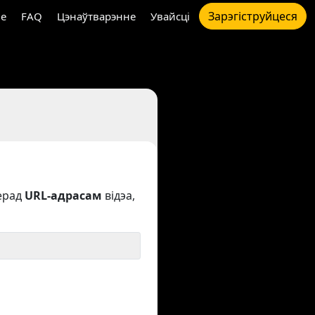
Зарэгіструйцеся
e
FAQ
Цэнаўтварэнне
Увайсці
ерад
URL-адрасам
відэа,