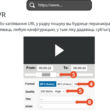
VR
або капіявання URL у радку пошуку вы будзеце перанакір
ляваць любую канфігурацыю, у тым ліку дадаваць субтыт