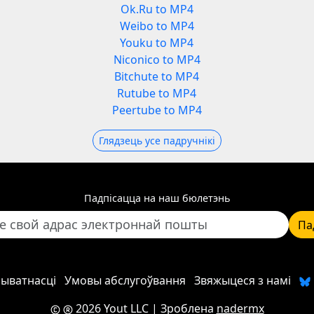
Ok.Ru to MP4
Weibo to MP4
Youku to MP4
Niconico to MP4
Bitchute to MP4
Rutube to MP4
Peertube to MP4
Глядзець усе падручнікі
Падпісацца на наш бюлетэнь
Па
рыватнасці
Умовы абслугоўвання
Звяжыцеся з намі
2026 Yout LLC
| Зроблена
nadermx