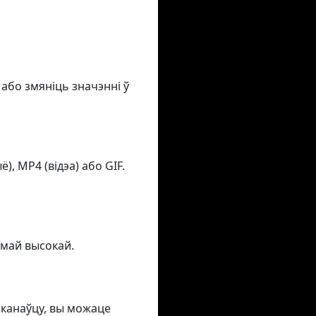
 або змяніць значэнні ў
, MP4 (відэа) або GIF.
амай высокай.
ыканаўцу, вы можаце