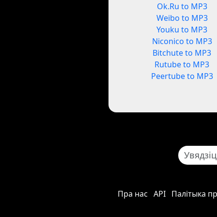
Ok.Ru to MP3
Weibo to MP3
Youku to MP3
Niconico to MP3
Bitchute to MP3
Rutube to MP3
Peertube to MP3
Пра нас
API
Палітыка п