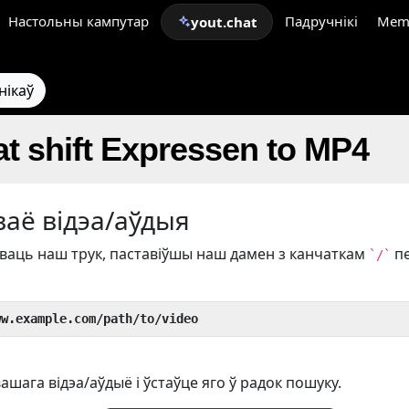
Настольны кампутар
Падручнікі
Mem
yout.chat
нікаў
t shift Expressen to MP4
ваё відэа/аўдыя
аць наш трук, паставіўшы наш дамен з канчаткам
п
`/`
ww.example.com/path/to/video
ашага відэа/аўдыё і ўстаўце яго ў радок пошуку.