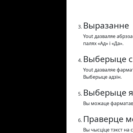
Выразанне
Yout дазваляе абрэза
палях «Ад» і «Да».
Выберыце с
Yout дазваляе фармат
Выберыце адзін.
Выберыце я
Вы можаце фарматавац
Праверце м
Вы чысціце тэкст на 