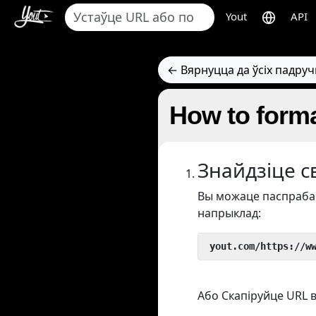
Yout
API
← Вярнуцца да ўсіх падруч
How to forma
Знайдзіце с
Вы можаце паспрабав
напрыклад:
 yout.com/https://w
Або Скапіруйце URL в