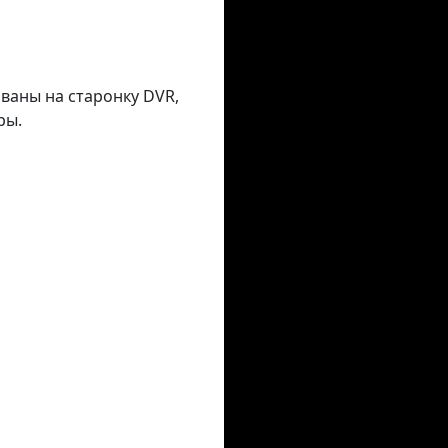
аваны на старонку DVR,
ры.