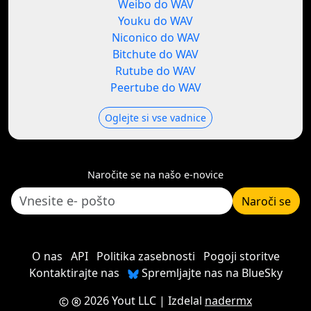
Weibo do WAV
Youku do WAV
Niconico do WAV
Bitchute do WAV
Rutube do WAV
Peertube do WAV
Oglejte si vse vadnice
Naročite se na našo e-novice
Naroči se
O nas
API
Politika zasebnosti
Pogoji storitve
Kontaktirajte nas
Spremljajte nas na BlueSky
2026 Yout LLC
| Izdelal
nadermx