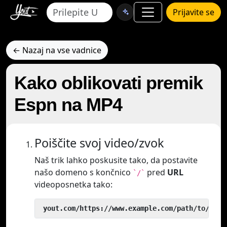
Prijavite se
← Nazaj na vse vadnice
Kako oblikovati premik
Espn na MP4
Poiščite svoj video/zvok
Naš trik lahko poskusite tako, da postavite
našo domeno s končnico
pred
URL
`/`
videoposnetka tako:
 yout.com/https://www.example.com/path/to/vide