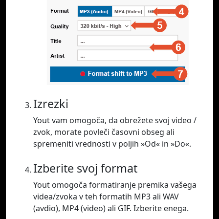
Izrezki
Yout vam omogoča, da obrežete svoj video /
zvok, morate povleči časovni obseg ali
spremeniti vrednosti v poljih »Od« in »Do«.
Izberite svoj format
Yout omogoča formatiranje premika vašega
videa/zvoka v teh formatih MP3 ali WAV
(avdio), MP4 (video) ali GIF. Izberite enega.