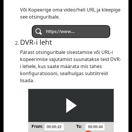
Või Kopeerige oma video/heli URL ja kleepige
see otsinguribale.
DVR-i leht
Pärast otsinguribale sisestamise või URL-i
kopeerimise vajutamist suunatakse teid DVR-
i lehele, kus saate määrata mis tahes
konfiguratsiooni, sealhulgas subtiitreid
lisada.