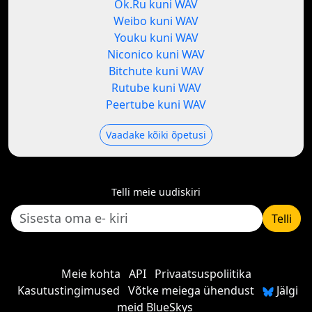
Ok.Ru kuni WAV
Weibo kuni WAV
Youku kuni WAV
Niconico kuni WAV
Bitchute kuni WAV
Rutube kuni WAV
Peertube kuni WAV
Vaadake kõiki õpetusi
Telli meie uudiskiri
Telli
Meie kohta
API
Privaatsuspoliitika
Kasutustingimused
Võtke meiega ühendust
Jälgi
meid BlueSkys