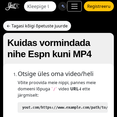
Registreeru
← Tagasi kõigi õpetuste juurde
Kuidas vormindada
nihe Espn kuni MP4
Otsige üles oma video/heli
Võite proovida meie nippi, pannes meie
domeeni lõpuga
video
URL-i
ette
`/`
järgmiselt:
 yout.com/https://www.example.com/path/to/vide