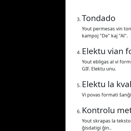
Tondado
Yout permesas vin tond
kampoj "De" kaj "Al".
Elektu vian 
Yout ebligas al vi for
GIF. Elektu unu.
Elektu la kva
Vi povas formati ŝanĝi 
Kontrolu me
Yout skrapas la teksto
ĝisdatigi ĝin..