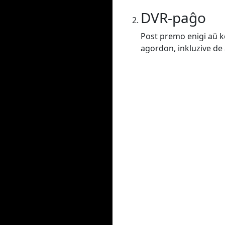
DVR-paĝo
Post premo enigi aŭ ko
agordon, inkluzive de