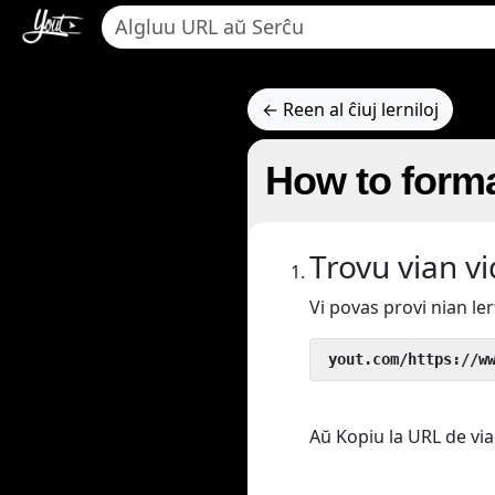
← Reen al ĉiuj lerniloj
How to forma
Trovu vian v
Vi povas provi nian l
 yout.com/https://w
Aŭ Kopiu la URL de via