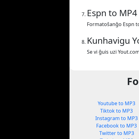
Espn to MP4
Formatoŝanĝo Espn t
Kunhavigu Y
Se vi ĝuis uzi Yout.co
Fo
Youtube to MP3
Tiktok to MP3
Instagram to MP3
Facebook to MP3
Twitter to MP3