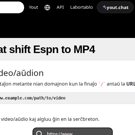
Yout
API
Labortablo
yout.chat
t shift Espn to MP4
ideo/aŭdion
ertaĵon metante nian domajnon kun la finaĵo
antaŭ la
UR
`/`
ww.example.com/path/to/video
 video/aŭdio kaj algluu ĝin en la serĉbreton.