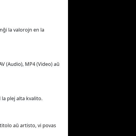
ĝi la valorojn en la
AV (Audio), MP4 (Video) aŭ
a plej alta kvalito.
itolo aŭ artisto, vi povas