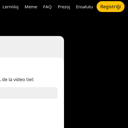
Registriĝi
Lerniiloj
Meme
FAQ
Prezoj
Ensalutu
L
de la video tiel: