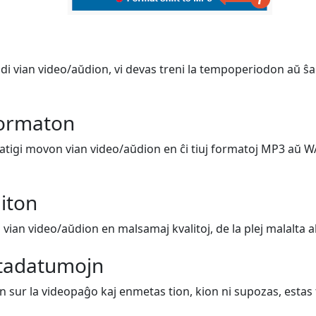
i vian video/aŭdion, vi devas treni la tempoperiodon aŭ ŝan
formaton
matigi movon vian video/aŭdion en ĉi tiuj formatoj MP3 aŭ W
liton
vian video/aŭdion en malsamaj kvalitoj, de la plej malalta al l
tadatumojn
n sur la videopaĝo kaj enmetas tion, kion ni supozas, estas t