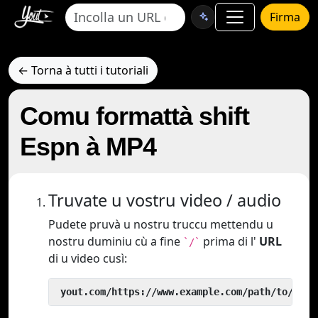
Firma
← Torna à tutti i tutoriali
Comu formattà shift
Espn à MP4
Truvate u vostru video / audio
Pudete pruvà u nostru truccu mettendu u
nostru duminiu cù a fine
prima di l'
URL
`/`
di u video cusì:
 yout.com/https://www.example.com/path/to/vide