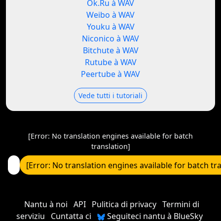
Ok.Ru à WAV
Weibo à WAV
Youku à WAV
Niconico à WAV
Bitchute à WAV
Rutube à WAV
Peertube à WAV
Vede tutti i tutoriali
[Error: No translation engines available for batch
translation]
[Error: No translation engines available for batch tr
Nantu à noi
API
Pulitica di privacy
Termini di
serviziu
Cuntatta ci
Seguiteci nantu à BlueSky