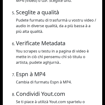
MP4 (Video) o GIF. Sceglite unu.
Sceglite a qualità
Pudete furmatu di trasfurmà u vostru video /
audio in diverse qualità, da a più bassa à a
più alta qualità.
Verificate Metadata
You scrapes u testu in a pagina di video è
mette in ciò chì pensemu chì sò titulu o
artista, pudete aghjurnà..
Espn à MP4
Cambia di furmatu Espn à MP4.
Condividi Yout.com
Se ti piace à utilizà Yout.com spartelu o