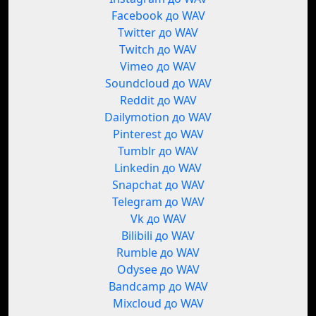
Facebook до WAV
Twitter до WAV
Twitch до WAV
Vimeo до WAV
Soundcloud до WAV
Reddit до WAV
Dailymotion до WAV
Pinterest до WAV
Tumblr до WAV
Linkedin до WAV
Snapchat до WAV
Telegram до WAV
Vk до WAV
Bilibili до WAV
Rumble до WAV
Odysee до WAV
Bandcamp до WAV
Mixcloud до WAV