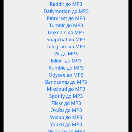
Reddit до MP3
Dailymotion до MP3
Pinterest до MP3
Tumblr до MP3
Linkedin до MP3
Snapchat до MP3
Telegram до MP3
Vk до MP3
Bilibili до MP3
Rumble до MP3
Odysee до MP3
Bandcamp до MP3
Mixcloud до MP3
Spotify до MP3
Flickr до MP3
Ok.Ru до MP3
Weibo до MP3
Youku до MP3
Niconico до MP3