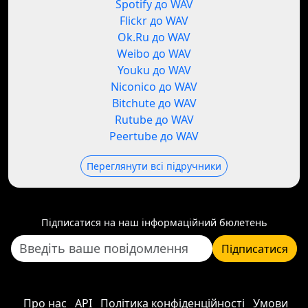
Spotify до WAV
Flickr до WAV
Ok.Ru до WAV
Weibo до WAV
Youku до WAV
Niconico до WAV
Bitchute до WAV
Rutube до WAV
Peertube до WAV
Переглянути всі підручники
Підписатися на наш інформаційний бюлетень
Підписатися
Про нас
API
Політика конфіденційності
Умови