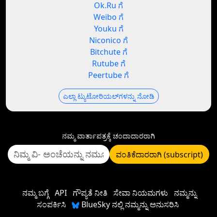
Ok.Ru ಗೆ
Weibo ಗೆ
Youku ಗೆ
Niconico ಗೆ
Bitchute ಗೆ
Rutube ಗೆ
Peertube ಗೆ
ಎಲ್ಲಾ ಟ್ಯುಟೋರಿಯಲ್‌ಗಳನ್ನು ನೋಡಿ
ನಮ್ಮ ವಾರ್ತಾಪತ್ರಕ್ಕೆ ಚಂದಾದಾರರಾಗಿ
ವಂತಿಕೆದಾರರಾಗಿ (subscript)
ನಮ್ಮ ಬಗ್ಗೆ
API
ಗೌಪ್ಯತೆ ನೀತಿ
ಸೇವಾ ನಿಯಮಗಳು
ನಮ್ಮನ್ನು
ಸಂಪರ್ಕಿಸಿ
BlueSky ನಲ್ಲಿ ನಮ್ಮನ್ನು ಅನುಸರಿಸಿ