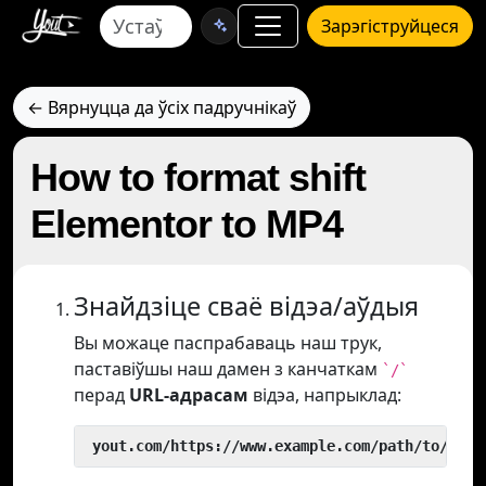
Зарэгіструйцеся
← Вярнуцца да ўсіх падручнікаў
How to format shift
Elementor to MP4
Знайдзіце сваё відэа/аўдыя
Вы можаце паспрабаваць наш трук,
паставіўшы наш дамен з канчаткам
`/`
перад
URL-адрасам
відэа, напрыклад:
 yout.com/https://www.example.com/path/to/vide