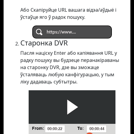
Або Скапіруйце URL вашага відэа/аўдыё і
ўстаўце яго ў радок пошуку.
Старонка DVR
Пасля націску Enter або капіявання URL у
радку пошуку вы будзеце перанакіраваны
на старонку DVR, дзе вы зможаце
ўсталяваць любую канфігурацыю, у тым
ліку дадаваць субтытры.