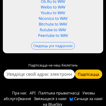
Ok.Ru to WAV
Weibo to WAV
Youku to WAV
Niconico to WAV
Bitchute to WAV
Rutube to WAV
Peertube to WAV
Глядзець усе падручнікі
Падпісацца на наш бюлетэнь
Падпісацца
Пра нас
API
Палітыка прыватнасці
Умовы
абслугоўвання
Звяжыцеся з намі
Сачыце за намі
на BlueSky