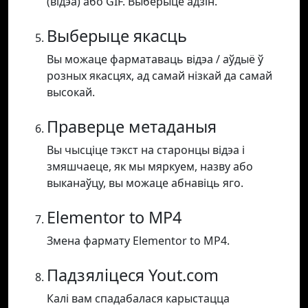
(відэа) або GIF. Выберыце адзін.
Выберыце якасць
Вы можаце фарматаваць відэа / аўдыё ў
розных якасцях, ад самай нізкай да самай
высокай.
Праверце метаданыя
Вы чысціце тэкст на старонцы відэа і
змяшчаеце, як мы мяркуем, назву або
выканаўцу, вы можаце абнавіць яго.
Elementor to MP4
Змена фармату Elementor to MP4.
Падзяліцеся Yout.com
Калі вам спадабалася карыстацца