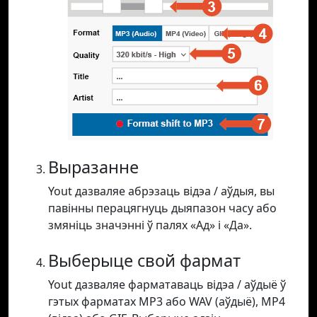
Выразанне
Yout дазваляе абрэзаць відэа / аўдыя, вы
павінны перацягнуць дыяпазон часу або
змяніць значэнні ў палях «Ад» і «Да».
Выберыце свой фармат
Yout дазваляе фарматаваць відэа / аўдыё ў
гэтых фарматах MP3 або WAV (аўдыё), MP4