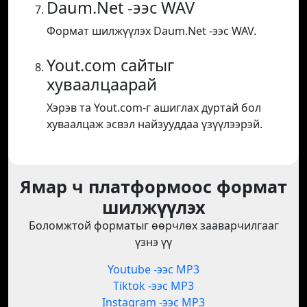
Daum.Net -ээс WAV
Формат шилжүүлэх Daum.Net -ээс WAV.
Yout.com сайтыг
хуваалцаарай
Хэрэв та Yout.com-г ашиглах дуртай бол
хуваалцаж эсвэл найзууддаа үзүүлээрэй.
Ямар ч платформоос формат
шилжүүлэх
Боломжтой форматыг өөрчлөх зааварчилгааг
үзнэ үү
Youtube -ээс MP3
Tiktok -ээс MP3
Instagram -ээс MP3