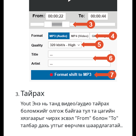
Тайрах
Yout Энэ нь танд видео/аудио тайрах
боломжийг олгож байгаа тул та цагийн
хязгаарыг чирэх эсвэл "From" болон "To"
талбар дахь утгыг өөрчлөх шаардлагатай..