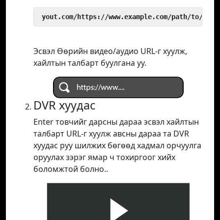
 yout.com/https://www.example.com/path/to/vide
Эсвэл Өөрийн видео/аудио URL-г хуулж,
хайлтын талбарт буулгана уу.
DVR хуудас
Enter товчийг дарсны дараа эсвэл хайлтын
талбарт URL-г хуулж авсны дараа та DVR
хуудас руу шилжих бөгөөд хадмал орчуулга
оруулах зэрэг ямар ч тохиргоог хийх
боломжтой болно..