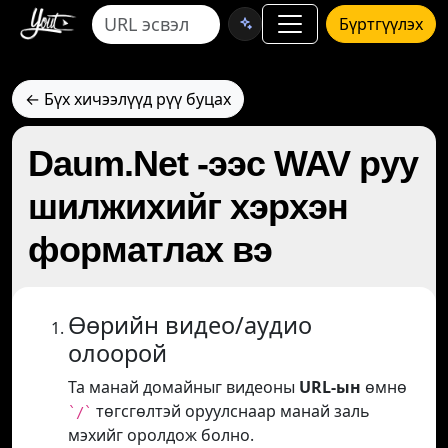
Бүртгүүлэх
← Бүх хичээлүүд рүү буцах
Daum.Net -ээс WAV руу
шилжихийг хэрхэн
форматлах вэ
Өөрийн видео/аудио
олоорой
Та манай домайныг видеоны
URL-ын
өмнө
төгсгөлтэй оруулснаар манай заль
`/`
мэхийг оролдож болно.