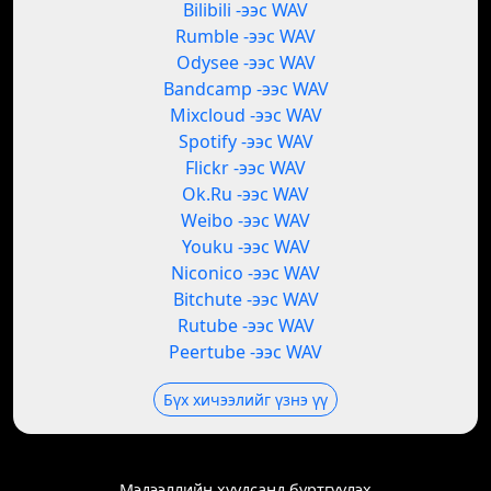
Bilibili -ээс WAV
Rumble -ээс WAV
Odysee -ээс WAV
Bandcamp -ээс WAV
Mixcloud -ээс WAV
Spotify -ээс WAV
Flickr -ээс WAV
Ok.Ru -ээс WAV
Weibo -ээс WAV
Youku -ээс WAV
Niconico -ээс WAV
Bitchute -ээс WAV
Rutube -ээс WAV
Peertube -ээс WAV
Бүх хичээлийг үзнэ үү
Мэдээллийн хуудсанд бүртгүүлэх