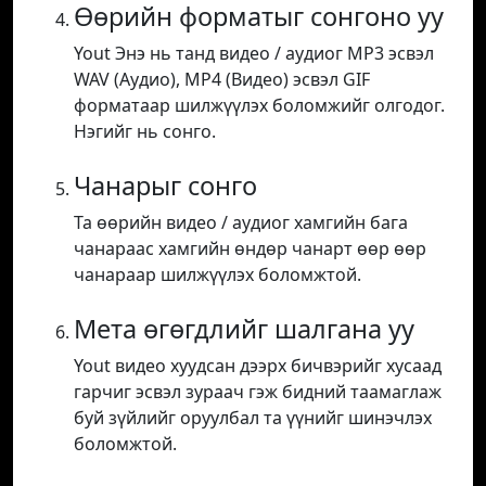
Өөрийн форматыг сонгоно уу
Yout Энэ нь танд видео / аудиог MP3 эсвэл
WAV (Аудио), MP4 (Видео) эсвэл GIF
форматаар шилжүүлэх боломжийг олгодог.
Нэгийг нь сонго.
Чанарыг сонго
Та өөрийн видео / аудиог хамгийн бага
чанараас хамгийн өндөр чанарт өөр өөр
чанараар шилжүүлэх боломжтой.
Мета өгөгдлийг шалгана уу
Yout видео хуудсан дээрх бичвэрийг хусаад
гарчиг эсвэл зураач гэж бидний таамаглаж
буй зүйлийг оруулбал та үүнийг шинэчлэх
боломжтой.