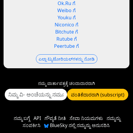
Ok.Ru ಗೆ
Weibo ಗೆ
Youku ಗೆ
Niconico ಗೆ
Bitchute ಗೆ
Rutube ಗೆ
Peertube ಗೆ
ಎಲ್ಲಾ ಟ್ಯುಟೋರಿಯಲ್‌ಗಳನ್ನು ನೋಡಿ
ನಮ್ಮ ವಾರ್ತಾಪತ್ರಕ್ಕೆ ಚಂದಾದಾರರಾಗಿ
ವಂತಿಕೆದಾರರಾಗಿ (subscript)
ನಮ್ಮ ಬಗ್ಗೆ
API
ಗೌಪ್ಯತೆ ನೀತಿ
ಸೇವಾ ನಿಯಮಗಳು
ನಮ್ಮನ್ನು
ಸಂಪರ್ಕಿಸಿ
BlueSky ನಲ್ಲಿ ನಮ್ಮನ್ನು ಅನುಸರಿಸಿ