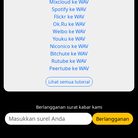
Mixcloud ke WAV
Spotify ke WAV
Flickr ke WAV
Ok.Ru ke WAV
Weibo ke WAV
Youku ke WAV
Niconico ke WAV
Bitchute ke WAV
Rutube ke WAV
Peertube ke WAV
Lihat semua tutorial
Berlangganan surat kabar kami
Berlangganan