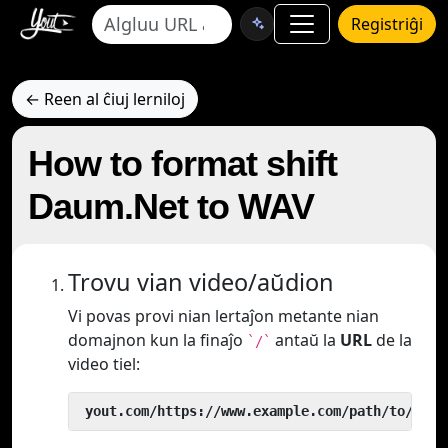
Registriĝi
← Reen al ĉiuj lerniloj
How to format shift
Daum.Net to WAV
Trovu vian video/aŭdion
Vi povas provi nian lertaĵon metante nian
domajnon kun la finaĵo
antaŭ la
URL
de la
`/`
video tiel:
 yout.com/https://www.example.com/path/to/vide